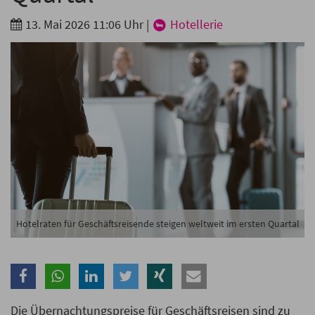
Branche
13. Mai 2026 11:06 Uhr
|
Hotellerie
Ich möchte folgende Newsletter erhalten
Tageskarte-Newsletter (gegen 8.30 Uhr)
Ich habe die
Datenschutzerklärung
zur Kenntnis
genommen.
Anmelden
Danke, heute nicht
Hotelraten für Geschäftsreisende steigen weltweit im ersten Quartal
Die Übernachtungspreise für Geschäftsreisen sind zu