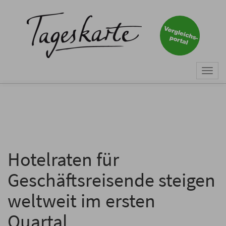
×
Keine Nachricht mehr
verpassen!
Jetzt zum Tageskarte-Newsletter
Togg
anmelden.
navi
Vorname
Nachname
Hotelraten für
Geschäftsreisende steigen
E-Mail
*
weltweit im ersten
Quartal