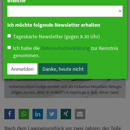
Branche
25. März 2021 08:04 Uhr
|
Hotellerie
Ich möchte folgende Newsletter erhalten
Tageskarte-Newsletter (gegen 8.30 Uhr)
Ich habe die
Datenschutzerklärung
zur Kenntnis
genommen.
Anmelden
Danke, heute nicht
Hubertus Alpin Lodge meldet sich als Hubertus Mountain Refugio
Allgäu zurück. (Bild: © HUBERTUS Alpinloge & Spa; Oliver Jaist)
Nach dem Lawinenunglück vor zwei Jahren, der Teile