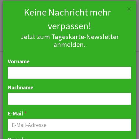
×
Keine Nachricht mehr
verpassen!
Jetzt zum Tageskarte-Newsletter
Togg
anmelden.
navi
Vorname
Nachname
Hubertus Alpin Lodge
meldet sich als Hubertus
E-Mail
*
Mountain Refugio Allgäu
zurück