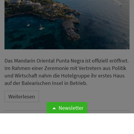
Das Mandarin Oriental Punta Negra ist offiziell eröffnet.
Im Rahmen einer Zeremonie mit Vertretern aus Politik
und Wirtschaft nahm die Hotelgruppe ihr erstes Haus
auf der Balearischen Insel in Betrieb.
Weiterlesen
Newsletter
Microsoft meldet weltweite
Cyberangriffe auf