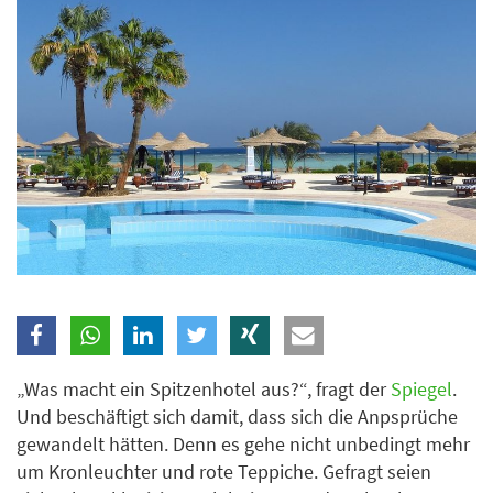
Branche
Ich möchte folgende Newsletter erhalten
Tageskarte-Newsletter (gegen 8.30 Uhr)
Ich habe die
Datenschutzerklärung
zur Kenntnis
genommen.
Anmelden
Danke, heute nicht
„Was macht ein Spitzenhotel aus?“, fragt der
Spiegel
.
Und beschäftigt sich damit, dass sich die Anpsprüche
gewandelt hätten. Denn es gehe nicht unbedingt mehr
um Kronleuchter und rote Teppiche. Gefragt seien