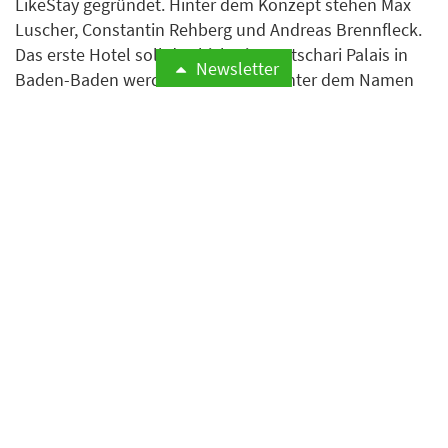
LikeStay gegründet. Hinter dem Konzept stehen Max
Luscher, Constantin Rehberg und Andreas Brennfleck.
Das erste Hotel soll das bisherige Batschari Palais in
Newsletter
Baden-Baden werden, das künftig unter dem Namen
LikeStay Premium Baden-Baden betrieben werden
soll.
Weiterlesen
Noch viele freie Betten in
NRW-Tourismusregionen