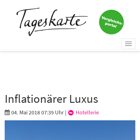
×
Keine Nachricht mehr
verpassen!
Jetzt zum Tageskarte-Newsletter
Togg
anmelden.
navi
Vorname
Nachname
Inflationärer Luxus
04. Mai 2018 07:39 Uhr
|
Hotellerie
E-Mail
*