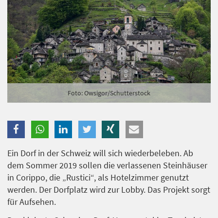
Branche
Ich möchte folgende Newsletter erhalten
Tageskarte-Newsletter (gegen 8.30 Uhr)
Ich habe die
Datenschutzerklärung
zur Kenntnis
Foto: Owsigor/Schutterstock
genommen.
Anmelden
Danke, heute nicht
Ein Dorf in der Schweiz will sich wiederbeleben. Ab
dem Sommer 2019 sollen die verlassenen Steinhäuser
in Corippo, die „Rustici“, als Hotelzimmer genutzt
werden. Der Dorfplatz wird zur Lobby. Das Projekt sorgt
für Aufsehen.