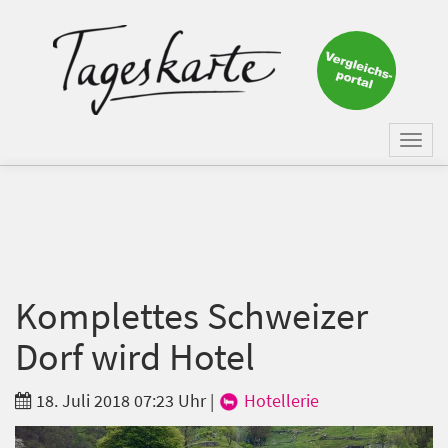
×
Keine Nachricht mehr
verpassen!
Jetzt zum Tageskarte-Newsletter
Togg
anmelden.
navi
Vorname
Nachname
Komplettes Schweizer
Dorf wird Hotel
E-Mail
*
18. Juli 2018 07:23 Uhr
|
Hotellerie