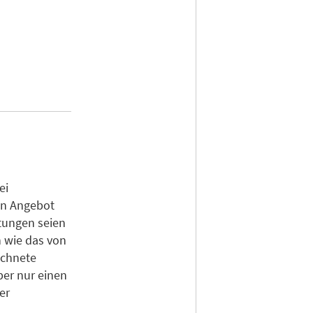
ei
in Angebot
tungen seien
 wie das von
ichnete
ber nur einen
er