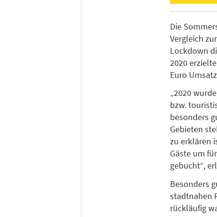
Die Sommersa
Vergleich zu
Lockdown die
2020 erzielt
Euro Umsatz
„2020 wurde
bzw. tourist
besonders gu
Gebieten ste
zu erklären 
Gäste um fün
gebucht“, er
Besonders gu
stadtnahen R
rückläufig wa