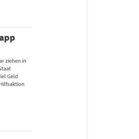
napp
r ziehen in
Staat
iel Geld
Hilfsaktion