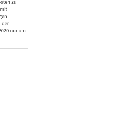
osten zu
 mit
igen
 der
 2020 nur um