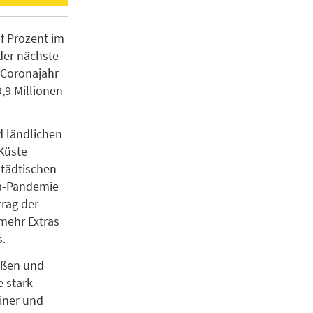
f Prozent im
der nächste
 Coronajahr
,9 Millionen
 ländlichen
 Küste
städtischen
na-Pandemie
trag der
mehr Extras
s.
roßen und
 stark
einer und