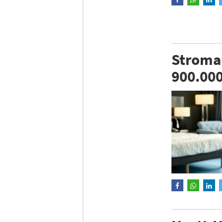
Stromau
900.00