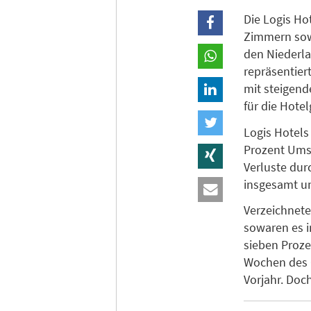
Die Logis Ho
Zimmern sowi
den Niederla
repräsentier
mit steigen
für die Hotel
Logis Hotels
Prozent Ums
Verluste dur
insgesamt u
Verzeichnete
sowaren es i
sieben Proze
Wochen des C
Vorjahr. Do