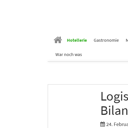
Hotellerie
Gastronomie
M
War noch was
Logi
Bila
24. Febru