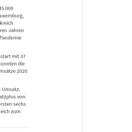
45.000
 Luxemburg,
kreich
eren Jahren
-Pandemie
start mit 37
konnten die
Umsätze 2020
o Umsatz,
atzplus von
ersten sechs
leich zum