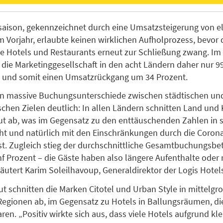
ison, gekennzeichnet durch eine Umsatzsteigerung von el
m Vorjahr, erlaubte keinen wirklichen Aufholprozess, bevor 
 Hotels und Restaurants erneut zur Schließung zwang. Im
e die Marketinggesellschaft in den acht Ländern daher nur 99
 und somit einen Umsatzrückgang um 34 Prozent.
n massive Buchungsunterschiede zwischen städtischen und
ischen Zielen deutlich: In allen Ländern schnitten Land und
t ab, was im Gegensatz zu den enttäuschenden Zahlen in 
ht und natürlich mit den Einschränkungen durch die Coro
ist. Zugleich stieg der durchschnittliche Gesamtbuchungsbe
f Prozent – die Gäste haben also längere Aufenthalte oder 
läutert Karim Soleilhavoup, Generaldirektor der Logis Hotel
t schnitten die Marken Citotel und Urban Style in mittelg
egionen ab, im Gegensatz zu Hotels in Ballungsräumen, die
ren. „Positiv wirkte sich aus, dass viele Hotels aufgrund kl