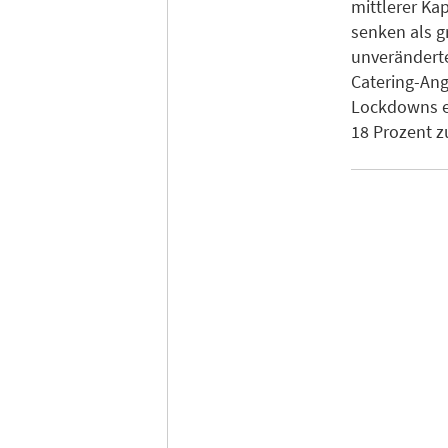
mittlerer Kap
senken als g
unveränderte
Catering-An
Lockdowns er
18 Prozent z