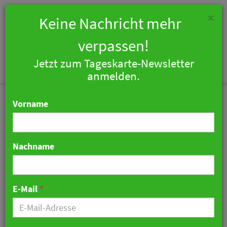
×
Keine Nachricht mehr
verpassen!
Jetzt zum Tageskarte-Newsletter
Togg
anmelden.
navi
Vorname
Nachname
Sechstes Hotel der Ruby-
Gruppe eröffnet in
E-Mail
*
Hamburg
04. Oktober 2018 08:27 Uhr
|
Hotellerie