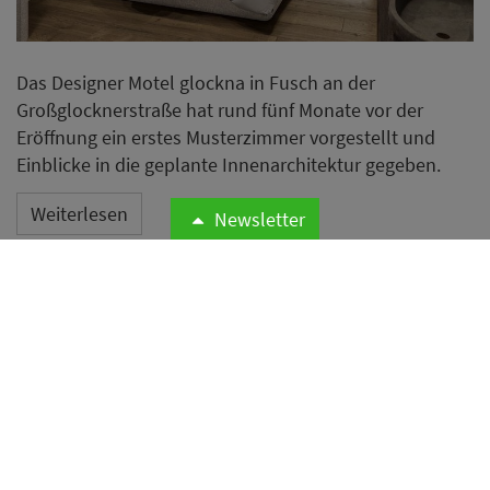
Das Designer Motel glockna in Fusch an der
Großglocknerstraße hat rund fünf Monate vor der
Eröffnung ein erstes Musterzimmer vorgestellt und
Einblicke in die geplante Innenarchitektur gegeben.
Weiterlesen
Newsletter
Hotelrestaurants erleben
Aufschwung