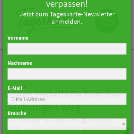
×
Keine Nachricht mehr
verpassen!
Jetzt zum Tageskarte-Newsletter
Togg
anmelden.
navi
Vorname
Nachname
Wiens Hotellerie brechen
Buchungen weg
E-Mail
*
15. November 2021 14:46 Uhr
|
Hotellerie