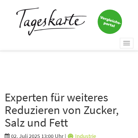
×
Keine Nachricht mehr
verpassen!
Jetzt zum Tageskarte-Newsletter
Togg
anmelden.
navi
Vorname
Nachname
Experten für weiteres
Reduzieren von Zucker,
E-Mail
*
Salz und Fett
02. Juli 2025 13:00 Uhr
|
Industrie