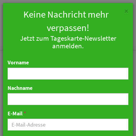
×
Keine Nachricht mehr
verpassen!
Jetzt zum Tageskarte-Newsletter
Togg
anmelden.
navi
Vorname
Nachname
Hamburg: Es darf
geraucht werden
E-Mail
*
31. August 2012 07:55 Uhr
|
Politik