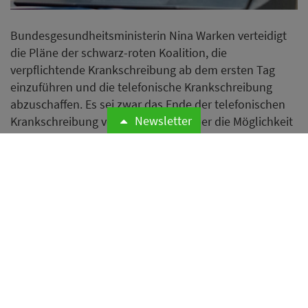
Bundesgesundheitsministerin Nina Warken verteidigt
die Pläne der schwarz-roten Koalition, die
verpflichtende Krankschreibung ab dem ersten Tag
einzuführen und die telefonische Krankschreibung
abzuschaffen. Es sei zwar das Ende der telefonischen
Newsletter
Krankschreibung vereinbart, nicht aber die Möglichkeit
eines Attests per Video.
Weiterlesen
Bamberg verschärft Regeln für
neue Ferienwohnungen in
weiten Teilen der Stadt