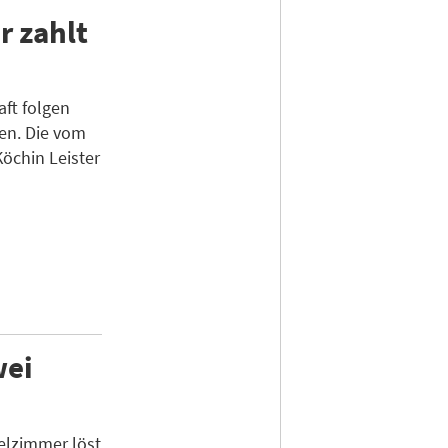
r zahlt
aft folgen
en. Die vom
öchin Leister
wei
elzimmer löst