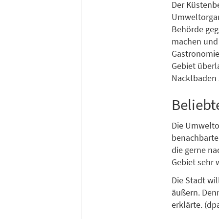
Der Küstenbe
Umweltorgani
Behörde geg
machen und k
Gastronomie.
Gebiet überl
Nacktbaden s
Beliebt
Die Umwelto
benachbarten
die gerne n
Gebiet sehr 
Die Stadt wi
äußern. Denn
erklärte. (dp