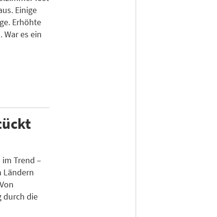
aus. Einige
ge. Erhöhte
 War es ein
tückt
 im Trend –
n Ländern
 Von
g durch die