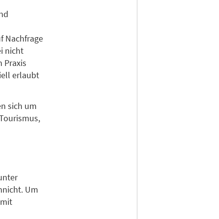
and
uf Nachfrage
i nicht
 Praxis
ell erlaubt
en sich um
-Tourismus,
unter
nnicht. Um
 mit