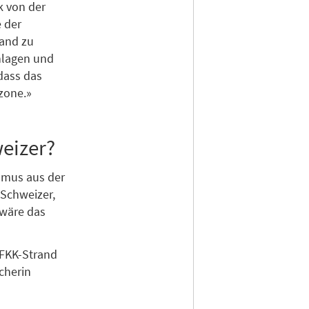
k von der
 der
rand zu
Anlagen und
dass das
zone.»
weizer?
smus aus der
Schweizer,
wäre das
 FKK-Strand
cherin