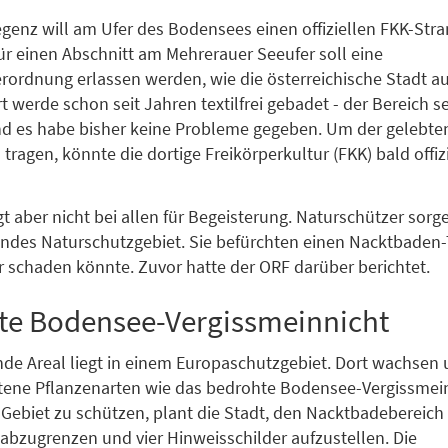
egenz will am Ufer des Bodensees einen offiziellen FKK-Str
Für einen Abschnitt am Mehrerauer Seeufer soll eine
ordnung erlassen werden, wie die österreichische Stadt a
rt werde schon seit Jahren textilfrei gebadet - der Bereich se
d es habe bisher keine Probleme gegeben. Um der gelebten
ragen, könnte die dortige Freikörperkultur (FKK) bald offizi
gt aber nicht bei allen für Begeisterung. Naturschützer sorg
ndes Naturschutzgebiet. Sie befürchten einen Nacktbaden
r schaden könnte. Zuvor hatte der ORF darüber berichtet.
te Bodensee-Vergissmeinnicht
nde Areal liegt in einem Europaschutzgebiet. Dort wachsen 
tene Pflanzenarten wie das bedrohte Bodensee-Vergissmei
 Gebiet zu schützen, plant die Stadt, den Nacktbadebereich
abzugrenzen und vier Hinweisschilder aufzustellen. Die