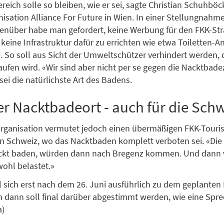
reich solle so bleiben, wie er sei, sagte Christian Schuhböc
sation Alliance For Future in Wien. In einer Stellungnahme
enüber habe man gefordert, keine Werbung für den FKK-St
eine Infrastruktur dafür zu errichten wie etwa Toiletten-
 So soll aus Sicht der Umweltschützer verhindert werden, 
aufen wird. «Wir sind aber nicht per se gegen die Nacktbade
ei die natürlichste Art des Badens.
er Nacktbadeort - auch für die Sch
rganisation vermutet jedoch einen übermäßigen FKK-Touri
 Schweiz, wo das Nacktbaden komplett verboten sei. «Die 
ackt baden, würden dann nach Bregenz kommen. Und dann 
wohl belastet.»
ll sich erst nach dem 26. Juni ausführlich zu dem geplanten
 dann soll final darüber abgestimmt werden, wie eine Spre
a)