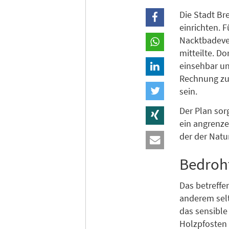
Die Stadt Br
einrichten. 
Nacktbadever
mitteilte. Do
einsehbar un
Rechnung zu t
sein.
Der Plan sor
ein angrenze
der der Natu
Bedroh
Das betreffe
anderem sel
das sensible
Holzpfosten 