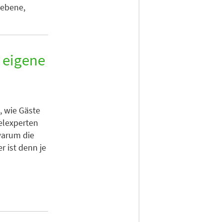
sebene,
e eigene
, wie Gäste
elexperten
warum die
r ist denn je