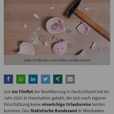
Branche
Ich möchte folgende Newsletter erhalten
Tageskarte-Newsletter (gegen 8.30 Uhr)
Ich habe die
Datenschutzerklärung
zur Kenntnis
genommen.
Jeder Fünfte kann sich keinen Urlaub leisten.
Anmelden
Danke, heute nicht
Gut
ein Fünftel
der Bevölkerung in Deutschland hat im
Jahr 2025 in Haushalten gelebt, die sich nach eigener
Einschätzung keine
einwöchige Urlaubsreise
leisten
konnten. Das
Statistische Bundesamt
in Wiesbaden