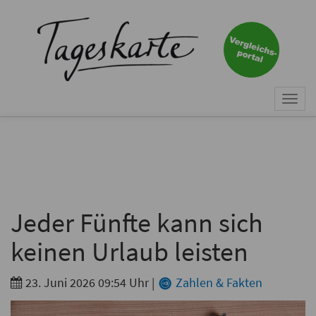
×
Keine Nachricht mehr
verpassen!
Jetzt zum Tageskarte-Newsletter
Togg
anmelden.
navi
Vorname
Nachname
Jeder Fünfte kann sich
keinen Urlaub leisten
E-Mail
*
23. Juni 2026 09:54 Uhr
|
Zahlen & Fakten