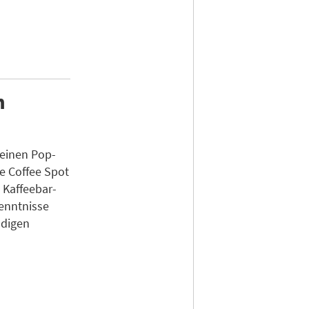
n
 einen Pop-
e Coffee Spot
 Kaffeebar-
enntnisse
ndigen