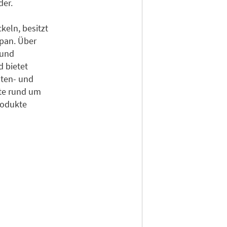
der.
eln, besitzt
pan. Über
 und
 bietet
uten- und
tte rund um
rodukte