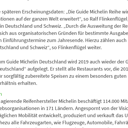
e späteren Erscheinungsdaten: „Die Guide Michelin Reihe wi
tionen auf der ganzen Welt erweitert“, so Ralf Flinkenflügel,
in Deutschland und Schweiz. „Durch die Ausweitung der Re
sich aus organisatorischen Gründen für bestimmte Ausgabe
en Einführungstermine zum Jahresende. Hierzu zählen auch 
tschland und Schweiz“, so Flinkenflügel weiter.
um Guide Michelin Deutschland wird 2019 auch wieder der 
tschland“ aufgelegt. Er stellt alle Restaurants vor, die 20
 sorgfältig zubereitete Speisen zu einem besonders guten 
rhältnis erhalten.
n
 agierende Reifenhersteller Michelin beschäftigt 114.000 Mit
riebsorganisationen in 171 Ländern. Angespornt von der Visi
glichen Mobilität entwickelt, produziert und verkauft das
ahezu alle Fahrzeugarten, wie Flugzeuge, Automobile, Fahrrä