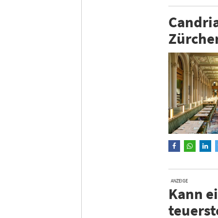
Candri
Zürche
ANZEIGE
Kann ei
teuerst