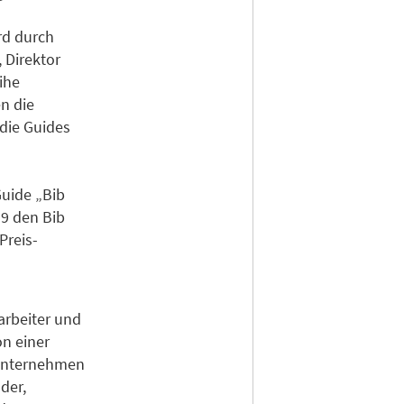
rd durch
 Direktor
ihe
n die
die Guides
Guide „Bib
19 den Bib
Preis-
arbeiter und
on einer
 Unternehmen
der,