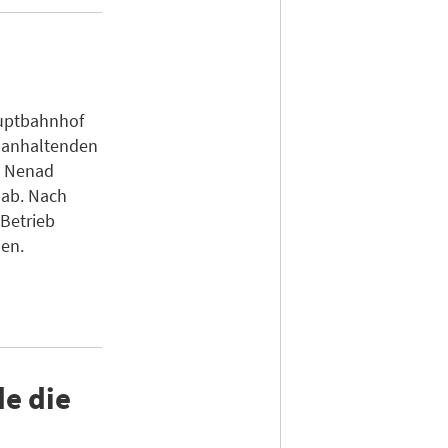
auptbahnhof
h anhaltenden
d Nenad
 ab. Nach
 Betrieb
sen.
e die