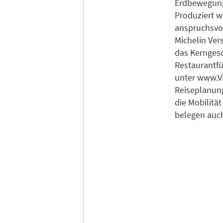
Erdbewegung
Produziert w
anspruchsvo
Michelin Ver
das Kerngesc
Restaurantfü
unter www.Vi
Reiseplanung
die Mobilitä
belegen auch