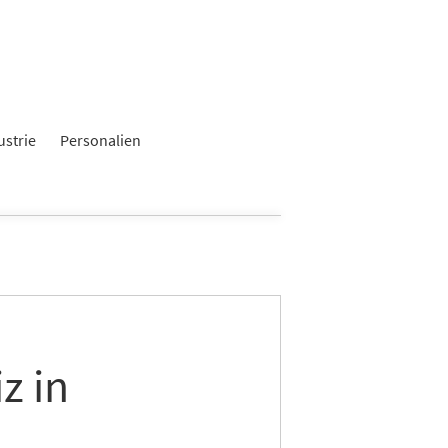
ustrie
Personalien
z in