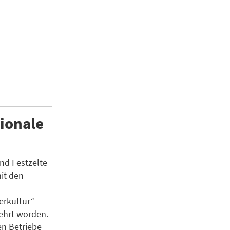
gionale
nd Festzelte
it den
erkultur“
ehrt worden.
en Betriebe