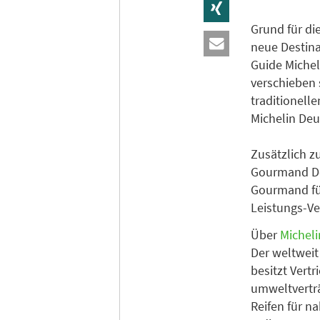
Grund für di
neue Destina
Guide Michel
verschieben 
traditionell
Michelin Deu
Zusätzlich z
Gourmand Deu
Gourmand für
Leistungs-Ve
Über
Micheli
Der weltweit
besitzt Vert
umweltverträ
Reifen für n