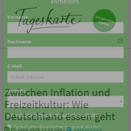
×
Keine Nachricht mehr
verpassen!
Jetzt zum Tageskarte-Newsletter
Togg
anmelden.
navi
Vorname
Nachname
Zwischen Inflation und
Freizeitkultur: Wie
E-Mail
*
Deutschland essen geht
29. April 2026 11:13 Uhr
|
Gastronomie