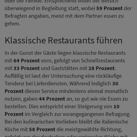
oder der Familie. Entsprechend findet der Besuch
überwiegend in Begleitung statt, wobei
59 Prozent
der
Befragten angaben, meist mit dem Partner essen zu
gehen.
Klassische Restaurants führen
In der Gunst der Gäste liegen klassische Restaurants
mit
64 Prozent
vorn, gefolgt von Schnellrestaurants
mit
33 Prozent
und Gaststätten mit
28 Prozent
.
Auffällig ist laut der Untersuchung eine rückläufige
Tendenz bei Lieferdiensten. Während lediglich
30
Prozent
diesen Service mindestens einmal monatlich
nutzen, gaben
44 Prozent
an, so gut wie nie Essen zu
bestellen. Dies entspricht einer Steigerung von
10
Prozent
im Vergleich zur vorangegangenen Befragung.
Bei den kulinarischen Vorlieben bleibt die italienische
Küche mit
58 Prozent
die meistgewählte Richtung,
gefolgt von der deutschen oder regionalen Küche mit