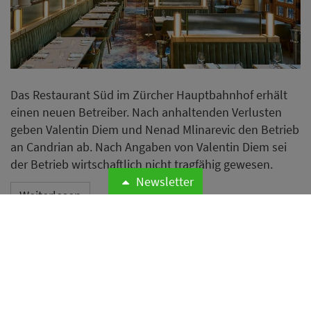
Das Restaurant Süd im Zürcher Hauptbahnhof erhält
einen neuen Betreiber. Nach anhaltenden Verlusten
geben Valentin Diem und Nenad Mlinarevic den Betrieb
an Candrian ab. Nach Angaben von Valentin Diem sei
der Betrieb wirtschaftlich nicht tragfähig gewesen.
Newsletter
Weiterlesen
Zusje eröffnet zweiten
deutschen Standort im
Düsseldorfer Andreas Quartier