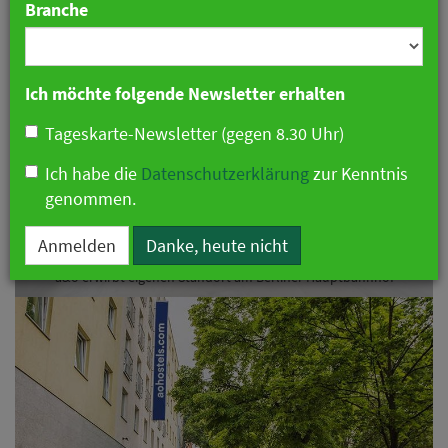
Branche
Ich möchte folgende Newsletter erhalten
Tageskarte-Newsletter (gegen 8.30 Uhr)
Vorheriges
Näch
Ich habe die
Datenschutzerklärung
zur Kenntnis
genommen.
Anmelden
Danke, heute nicht
a&o erwirbt eigenen Standort am Berliner Hauptbahnhof