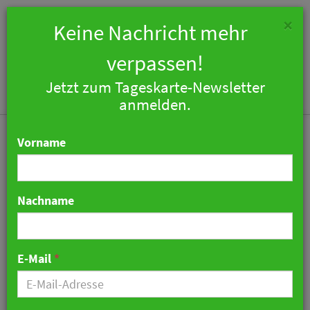
×
Keine Nachricht mehr
verpassen!
Jetzt zum Tageskarte-Newsletter
Togg
anmelden.
navi
Vorname
Nachname
a&o erwirbt eigenen
Standort am Berliner
E-Mail
*
Hauptbahnhof
08. April 2022 07:04 Uhr
|
Hotellerie