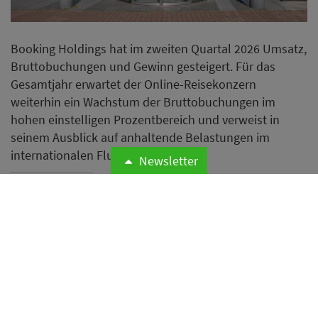
Booking Holdings hat im zweiten Quartal 2026 Umsatz,
Bruttobuchungen und Gewinn gesteigert. Für das
Gesamtjahr erwartet der Online-Reisekonzern
weiterhin ein Wachstum der Bruttobuchungen im
hohen einstelligen Prozentbereich und verweist in
seinem Ausblick auf anhaltende Belastungen im
internationalen Flugverkehr.
Newsletter
Weiterlesen
Airbnb erweitert Hotelangebot
mit mehr als 75
Boutiquehotels von Lark