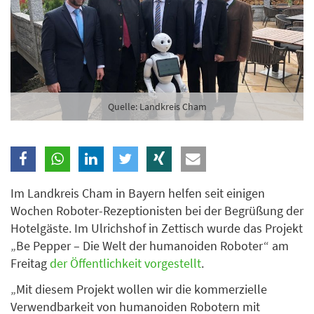
Branche
Ich möchte folgende Newsletter erhalten
Tageskarte-Newsletter (gegen 8.30 Uhr)
Quelle: Landkreis Cham
Ich habe die
Datenschutzerklärung
zur Kenntnis
genommen.
Anmelden
Danke, heute nicht
Im Landkreis Cham in Bayern helfen seit einigen
Wochen Roboter-Rezeptionisten bei der Begrüßung der
Hotelgäste. Im Ulrichshof in Zettisch wurde das Projekt
„Be Pepper – Die Welt der humanoiden Roboter“ am
Freitag
der Öffentlichkeit vorgestellt
.
„Mit diesem Projekt wollen wir die kommerzielle
Verwendbarkeit von humanoiden Robotern mit