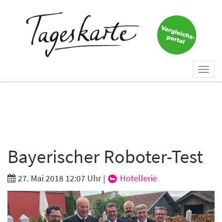
×
Keine Nachricht mehr
verpassen!
Jetzt zum Tageskarte-Newsletter
Togg
anmelden.
navi
Vorname
Nachname
Bayerischer Roboter-Test
27. Mai 2018 12:07 Uhr
|
Hotellerie
E-Mail
*