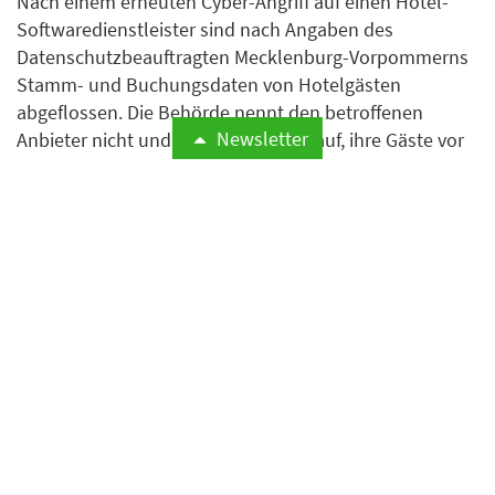
Nach einem erneuten Cyber-Angriff auf einen Hotel-
Softwaredienstleister sind nach Angaben des
Datenschutzbeauftragten Mecklenburg-Vorpommerns
Stamm- und Buchungsdaten von Hotelgästen
abgeflossen. Die Behörde nennt den betroffenen
Newsletter
Anbieter nicht und ruft Hotels dazu auf, ihre Gäste vor
Phishing-Angriffen zu warnen.
Weiterlesen
Bund stellt Hotelverzeichnis
auf nachhaltige Hotels um