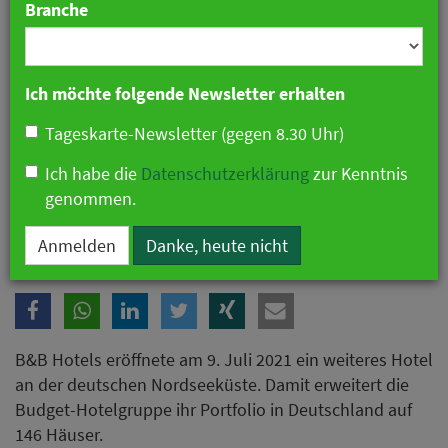
Branche
Ich möchte folgende Newsletter erhalten
Tageskarte-Newsletter (gegen 8.30 Uhr)
Ich habe die
Datenschutzerklärung
zur Kenntnis
genommen.
B&B Hotels eröffnet B&B Hotel Cuxhaven
Anmelden
Danke, heute nicht
B&B Hotels eröffnete am 9. Juli 2021 ein weiteres Hotel
an der deutschen Nordseeküste. Damit erweitert die
Budget-Hotelgruppe ihr Portfolio in Deutschland auf
146 Häuser.