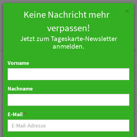
×
Keine Nachricht mehr
verpassen!
Jetzt zum Tageskarte-Newsletter
Togg
anmelden.
navi
Vorname
Nachname
B&B Hotels eröffnet B&B
Hotel Cuxhaven
E-Mail
*
12. Juli 2021 10:38 Uhr
|
Hotellerie