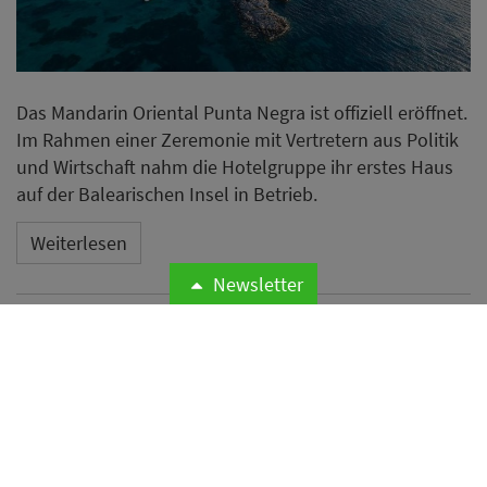
Das Mandarin Oriental Punta Negra ist offiziell eröffnet.
Im Rahmen einer Zeremonie mit Vertretern aus Politik
und Wirtschaft nahm die Hotelgruppe ihr erstes Haus
auf der Balearischen Insel in Betrieb.
Weiterlesen
Newsletter
Microsoft meldet weltweite
Cyberangriffe auf
Hotelnetzwerke