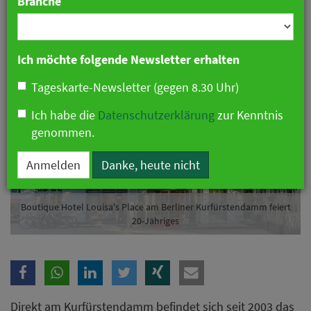
Branche
22. März 2023 11:45 Uhr
|
Hotellerie
Ich möchte folgende Newsletter erhalten
Tageskarte-Newsletter (gegen 8.30 Uhr)
Ich habe die
Datenschutzerklärung
zur Kenntnis
genommen.
Anmelden
Danke, heute nicht
Boutique Hotel Louisa's Place am Berliner Kurfürstendamm feiert
20-Jähriges
Direkt am Kurfürstendamm befindet sich seit 2003 das