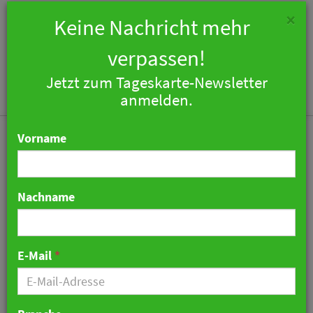
×
Keine Nachricht mehr
verpassen!
Jetzt zum Tageskarte-Newsletter
Togg
anmelden.
navi
Vorname
Nachname
Boutique Hotel Louisa's
Place am Berliner
E-Mail
*
Kurfürstendamm feiert
20-Jähriges