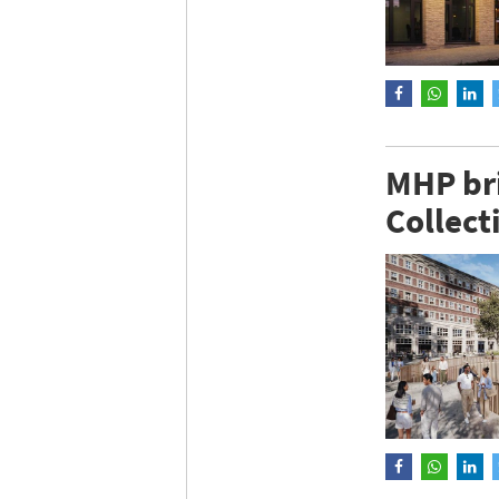
MHP br
Collect