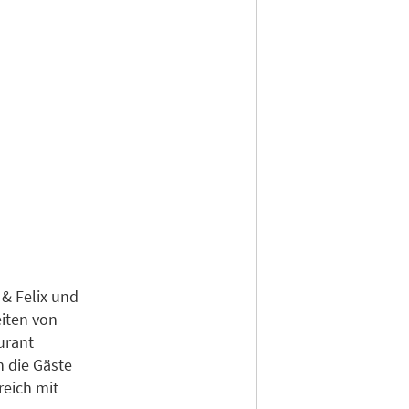
 & Felix und
eiten von
urant
 die Gäste
reich mit