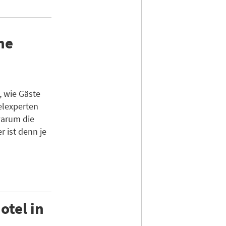
ne
, wie Gäste
elexperten
warum die
r ist denn je
otel in