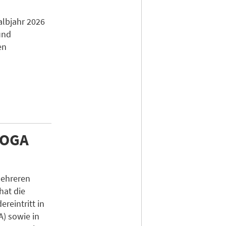
e
albjahr 2026
und
en
HOGA
mehreren
hat die
reintritt in
) sowie in