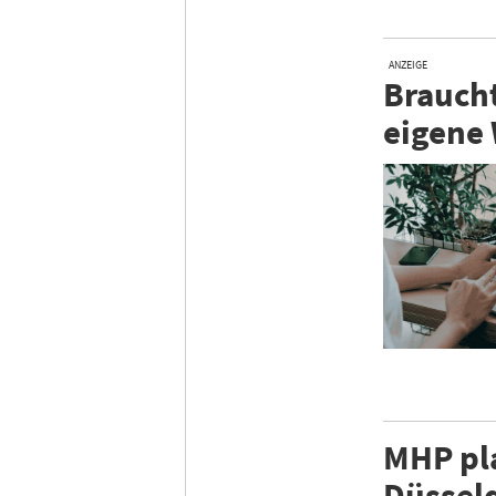
ANZEIGE
Braucht
eigene
MHP pla
Düssel