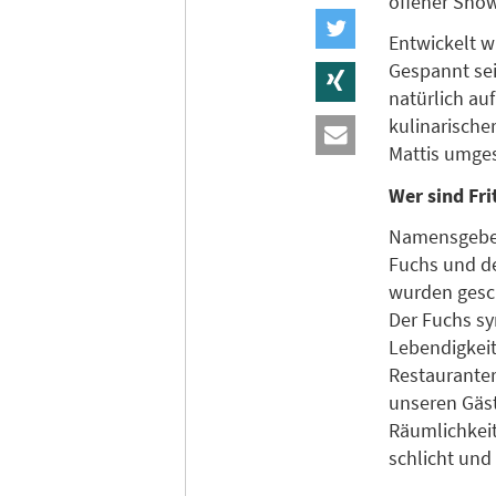
offener Show
Entwickelt w
Gespannt sei
natürlich au
kulinarische
Mattis umges
Wer sind Fri
Namensgeber 
Fuchs und de
wurden gesch
Der Fuchs sy
Lebendigkeit
Restauranter
unseren Gäst
Räumlichkeit
schlicht und 