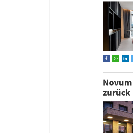
Novum 
zurück