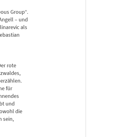
eous Group“.
Angell – und
inarevic als
Sebastian
er rote
rzwaldes,
erzählen.
he für
annendes
ibt und
Sowohl die
 sein,