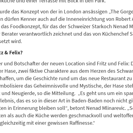
küche und einer Terrasse mit Blick in den Park.
urde das Konzept von der in London ansässigen „The Gorg
n dürfen Kenner auch auf die Inneneinrichtung von Robert 
f das Foodkonzept, für das der Schweizer Starkoch Nenad Ml
r Berater verantwortlich zeichnet und das von Küchenchef 
etzt wird.
tz & Felix?
und Botschafter der neuen Location sind Fritz und Felix: D
r Hase, zwei fiktive Charaktere aus dem Herzen des Schwa
affen, um die Geschichte rund um das neue Restaurant zu 
mbolisiere das Geheimnisvolle und Mystische, der Hase ste
 und Neugierde, so die Mitteilung. „Es geht uns um ein sp
lebnis, das es so in dieser Art in Baden-Baden noch nicht g
en in Erinnerung bleiben soll“, betont Nenad Mlinarevic. „
en als auch die Küche werden geschmackvoll und weltoffen
gleichzeitig mit einer gewissen Raffinesse.“