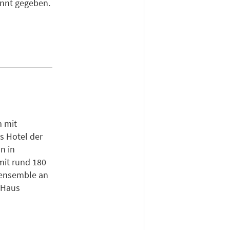
nnt gegeben.
 mit
s Hotel der
n in
mit rund 180
eensemble an
-Haus