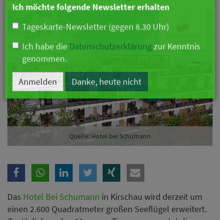
Branche
Ich möchte folgende Newsletter erhalten
Tageskarte-Newsletter (gegen 8.30 Uhr)
Ich habe die
Datenschutzerklärung
zur Kenntnis
genommen.
Anmelden
Danke, heute nicht
Quelle: Hotel bei Schumann
Das
Hotel Bei Schumann
in Kirschau wird derzeit um
einen 2.600 Quadratmeter großen Seeflügel erweitert.