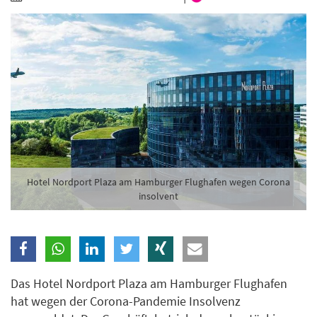
Branche
Ich möchte folgende Newsletter erhalten
Tageskarte-Newsletter (gegen 8.30 Uhr)
Ich habe die
Datenschutzerklärung
zur Kenntnis
genommen.
Anmelden
Danke, heute nicht
Hotel Nordport Plaza am Hamburger Flughafen wegen Corona
insolvent
Das Hotel Nordport Plaza am Hamburger Flughafen
hat wegen der Corona-Pandemie Insolvenz