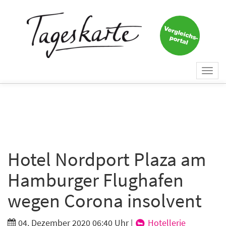
×
Keine Nachricht mehr
verpassen!
Jetzt zum Tageskarte-Newsletter
Togg
anmelden.
navi
Vorname
Nachname
Hotel Nordport Plaza am
Hamburger Flughafen
E-Mail
*
wegen Corona insolvent
04. Dezember 2020 06:40 Uhr
|
Hotellerie