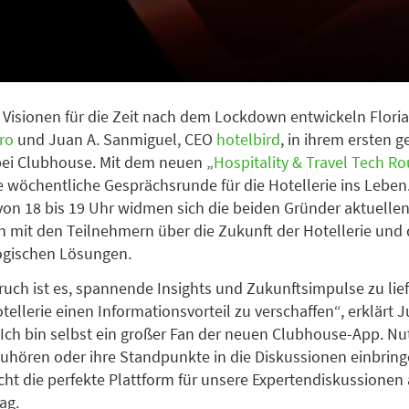
Visionen für die Zeit nach dem Lockdown entwickeln Flori
ero
und Juan A. Sanmiguel, CEO
hotelbird
, in ihrem ersten
ei Clubhouse. Mit dem neuen „
Hospitality & Travel Tech R
ne wöchentliche Gesprächsrunde für die Hotellerie ins Leben
on 18 bis 19 Uhr widmen sich die beiden Gründer aktuell
 mit den Teilnehmern über die Zukunft der Hotellerie und 
ogischen Lösungen.
uch ist es, spannende Insights und Zukunftsimpulse zu lie
ellerie einen Informationsvorteil zu verschaffen“, erklärt J
Ich bin selbst ein großer Fan der neuen Clubhouse-App. N
zuhören oder ihre Standpunkte in die Diskussionen einbring
t die perfekte Plattform für unsere Expertendiskussionen 
ag.