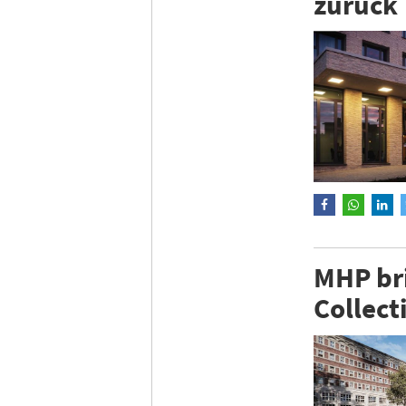
zurück
MHP br
Collect