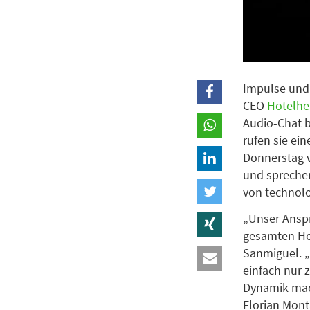
Impulse und 
CEO
Hotelh
Audio-Chat b
rufen sie ei
Donnerstag v
und sprechen
von technol
„Unser Anspr
gesamten Hot
Sanmiguel. „
einfach nur 
Dynamik mach
Florian Mont