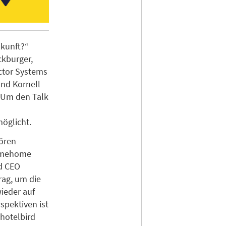
ukunft?“
ckburger,
ctor Systems
nd Kornell
. Um den Talk
öglicht.
ören
Limehome
d CEO
rag, um die
ieder auf
spektiven ist
hotelbird