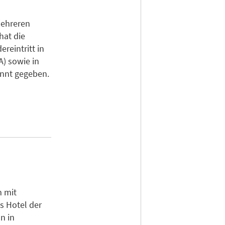
mehreren
hat die
reintritt in
) sowie in
nnt gegeben.
 mit
s Hotel der
n in