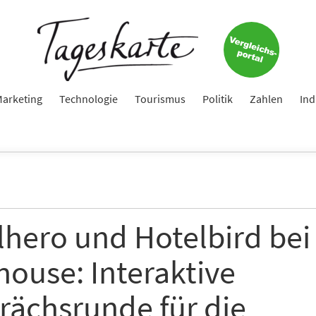
arketing
Technologie
Tourismus
Politik
Zahlen
Ind
lhero und Hotelbird bei
house: Interaktive
rächsrunde für die