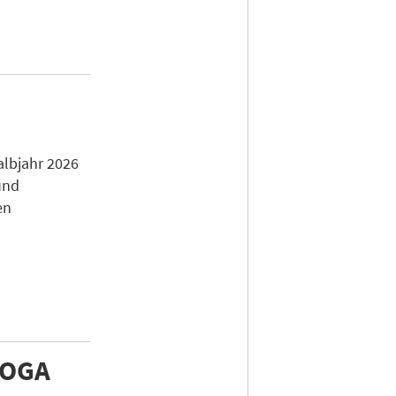
e
albjahr 2026
und
en
HOGA