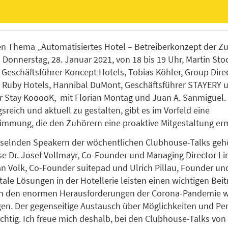
n Thema „Automatisiertes Hotel – Betreiberkonzept der Z
Donnerstag, 28. Januar 2021, von 18 bis 19 Uhr, Martin Sto
Geschäftsführer Koncept Hotels, Tobias Köhler, Group Dire
Ruby Hotels, Hannibal DuMont, Geschäftsführer STAYERY u
or Stay KooooK, mit Florian Montag und Juan A. Sanmiguel
reich und aktuell zu gestalten, gibt es im Vorfeld eine
mmung, die den Zuhörern eine proaktive Mitgestaltung erm
selnden Speakern der wöchentlichen Clubhouse-Talks geh
se Dr. Josef Vollmayr, Co-Founder und Managing Director 
 Volk, Co-Founder suitepad und Ulrich Pillau, Founder un
tale Lösungen in der Hotellerie leisten einen wichtigen Beit
h den enormen Herausforderungen der Corona-Pandemie w
gen. Der gegenseitige Austausch über Möglichkeiten und Per
htig. Ich freue mich deshalb, bei den Clubhouse-Talks von 