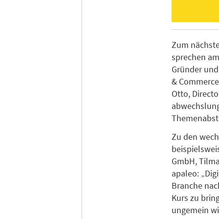
Zum nächste
sprechen am 
Gründer und 
& Commerce 
Otto, Direct
abwechslungs
Themenabsti
Zu den wech
beispielswei
GmbH, Tilman
apaleo: „Digi
Branche nac
Kurs zu brin
ungemein wic