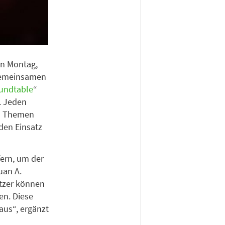
an Montag,
 gemeinsamen
oundtable
“
. Jeden
en Themen
den Einsatz
fern, um der
uan A.
utzer können
en. Diese
aus“, ergänzt