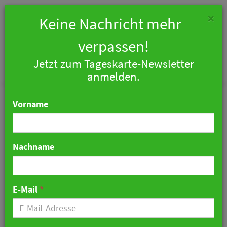
×
Keine Nachricht mehr
verpassen!
Jetzt zum Tageskarte-Newsletter
Togg
anmelden.
navi
Vorname
Nachname
Kostenfreies Webinar zur
Reform der
E-Mail
*
Ausbildungsordnung
12. Juli 2022 09:31 Uhr
|
Hotellerie