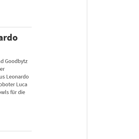
nardo
nd Goodbytz
er
us Leonardo
Roboter Luca
wls für die