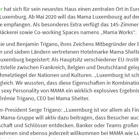
r
hat sich für sein neuestes Haus einen zentralen Ort in Eu
 Luxemburg. Ab Mai 2020 will das Mama Luxembourg auf de
e empfangen. Als besonderes Extra verfügt das 145-Zimmer
 Bäckerei sowie Co-working Spaces namens „Mama Works“.
ie und Benjamin Trigano, ihres Zeichens Mitbegründer der b
n und sieben Ländern vertretenen Hotelmarke Mama Shelte
uxemburg begeistert: Als Hauptsitz verschiedener EU-Insti
ttstelle zwischen Frankreich, Belgien und Deutschland geleg
chmelztiegel der Nationen und Kulturen. „Luxemburg ist sc
gleich. Wir wussten, dass diese Eigenschaften in Kombinatio
 sexy Personality von MAMA ein wirklich explosives Ergebnis
érémie Trigano, CEO bei Mama Shelter.
-President Serge Trigano: „Luxemburg ist vor allem als F
 Mama-Gruppe will aktiv dazu beitragen, dass Besucher auc
schaft und Schlösser entdecken. Banker oder Teams großer
nehmen sind ebenso jederzeit willkommen bei MAMA wie L