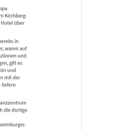
ropa
m Kirchberg-
 Hotel über
ereits in
r, waren auf
tutionen und
en, gilt es
hön und
n mit der
 liefern
inanzzentrum
h die dortige
uxemburger.