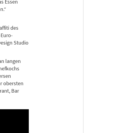
as Essen
n.“
ffiti des
-Euro-
esign Studio
an langen
Chefkochs
ersen
er obersten
rant, Bar