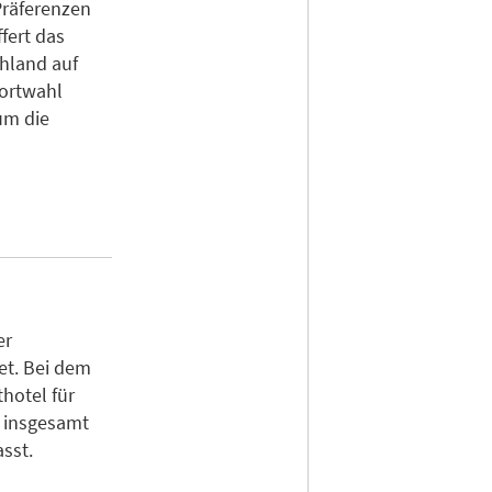
Präferenzen
fert das
chland auf
dortwahl
um die
er
et. Bei dem
hotel für
s insgesamt
sst.