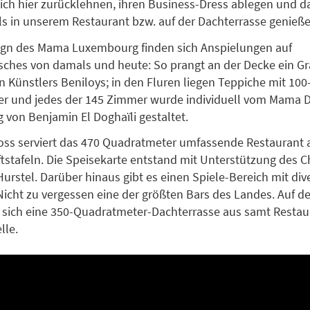
ich hier zurücklehnen, ihren Business-Dress ablegen und d
ls in unserem Restaurant bzw. auf der Dachterrasse genieße
ign des Mama Luxembourg finden sich Anspielungen auf
sches von damals und heute: So prangt an der Decke ein Gra
n Künstlers Beniloys; in den Fluren liegen Teppiche mit 100
er und jedes der 145 Zimmer wurde individuell vom Mama D
g von Benjamin El Doghaïli gestaltet.
oss serviert das 470 Quadratmeter umfassende Restaurant 
stafeln. Die Speisekarte entstand mit Unterstützung des 
urstel. Darüber hinaus gibt es einen Spiele-Bereich mit div
icht zu vergessen eine der größten Bars des Landes. Auf d
t sich eine 350-Quadratmeter-Dachterrasse aus samt Restau
lle.