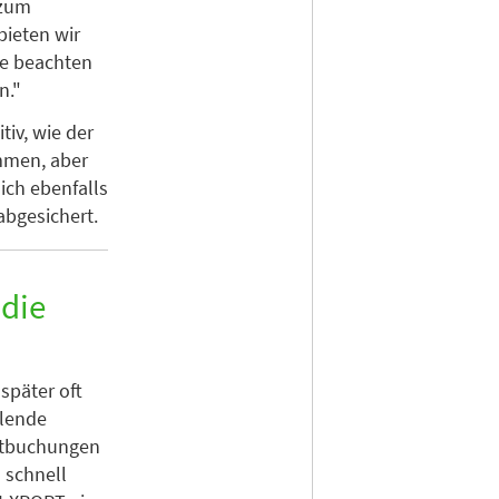
 zum
bieten wir
te beachten
n."
iv, wie der
ommen, aber
ich ebenfalls
abgesichert.
 die
 später oft
hlende
ktbuchungen
 schnell