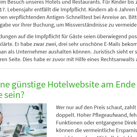
im Besuch unseres Hotels und Restaurants. Für Kinder bis
7. Lebensjahr entfällt die Impfpflicht. Kindern ab 6 Jahren 
inen verpflichtenden Antigen-Schnelltest bei Anreise an. Bit
rgabe vor Ihrer Buchung, um Missverständnisse zu vermeide
ungen auf die Impfpflicht für Gäste seien überwiegend posit
klärte. Er habe zwar zwei, drei sehr unschöne E-Mails bek
n als Unternehmer aushalten können. Juristisch sieht er s
ren Seite. Dies habe er zuvor mit Hilfe eines Rechtsanwalts 
ne günstige Hotelwebsite am Ende
e sein?
Wer nur auf den Preis schaut, zahlt
doppelt. Hoher Pflegeaufwand, fe
Funktionen oder entgangene Dire
können die vermeintliche Ersparnis