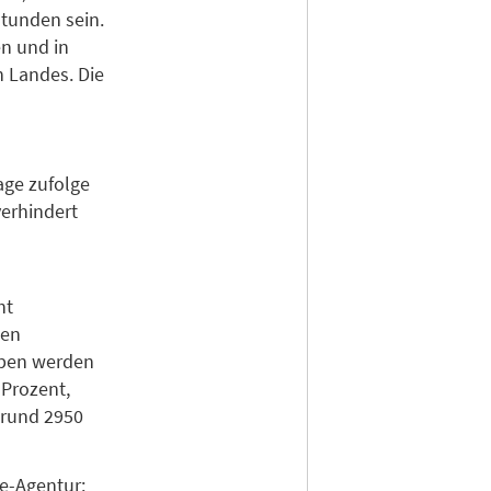
Stunden sein.
en und in
 Landes. Die
age zufolge
verhindert
ht
gen
oben werden
 Prozent,
 rund 2950
e-Agentur: