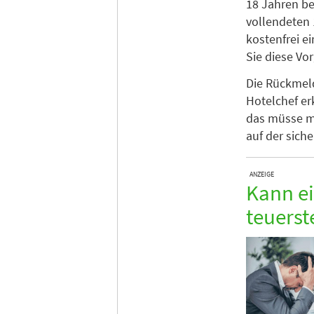
18 Jahren be
vollendeten 1
kostenfrei e
Sie diese Vo
Die Rückmeld
Hotelchef er
das müsse ma
auf der siche
ANZEIGE
Kann ei
teuerst