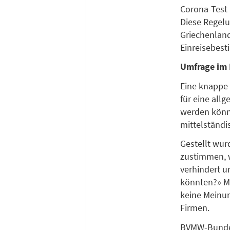
Corona-Test (
Diese Regelu
Griechenlan
Einreisebes
Umfrage im 
Eine knappe 
für eine all
werden könn
mittelständi
Gestellt wur
zustimmen, 
verhindert u
könnten?» Mi
keine Meinun
Firmen.
BVMW-Bundes