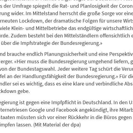
s der Umfrage spiegelt die Rat- und Planlosigkeit der Coron
ung wider. Im Mittelstand herrscht die große Sorge vor ei
neuten Lockdown, der dramatische Folgen für unsere Wirts
viele Klein- und Mittelbetriebe das endgültige wirtschaftlic
de. Zudem besteht bei den Mittelständlern offensichtlich 
 über die Impfstrategie der Bundesregierung.»
and brauche endlich Planungssicherheit und eine Perspektive
Jerger. «Hier muss die Bundesregierung umgehend liefern, 
on der Bundestagswahl. Jeder weitere Tag schürt die Veru
fel an der Handlungsfähigkeit der Bundesregierung.» Für di
ndler sei es wichtig, dass es eine klare und verbindliche Ab
ckdown gebe.
gierung ist gegen eine Impfpflicht in Deutschland. In den 
nternetriesen Google und Facebook angekündigt, ihre Mitarb
Staaten müssten sich vor einer Rückkehr in die Büros gegen
impfen lassen. (Mit Material der dpa)