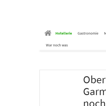
Hotellerie
Gastronomie
M
War noch was
Ober
Garm
noch