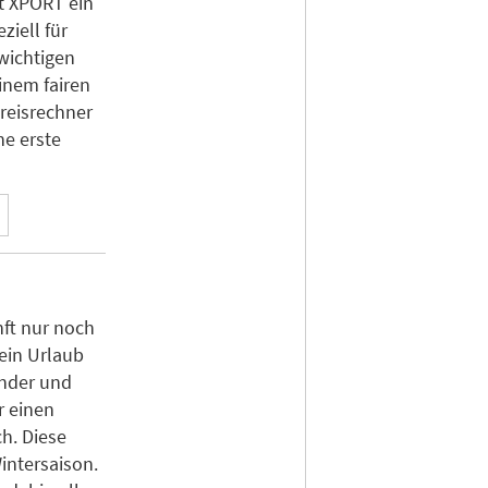
t XPORT ein
ziell für
 wichtigen
inem fairen
Preisrechner
ne erste
nft nur noch
 ein Urlaub
nder und
r einen
ch. Diese
intersaison.