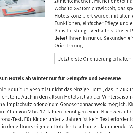
zunichtemachen. Mit hellohotel ha
Website-System entwickelt, das spe
Hotels konzipiert wurde: mit allen
Funktionen, einfacher Pflege und e
Preis-Leistungs-Verhältnis. Unser 
liefert Ihnen in nur 60 Sekunden ei
Orientierung.
Jetzt erste Orientierung erhalten
lsun Hotels ab Winter nur für Geimpfte und Genesene
e Boutique Resort ist nicht das einzige Hotel, das in Zuku
fensteht. Auch in den allsun Hotels ist ab der Wintersaison
ona-Impfschutz oder einem Genesenennachweis möglich. Ki
im Alter von 2 bis 17 Jahren benötigen einen Nachweis übe
ona-Test. Für Kinder unter 2 Jahren ist kein Test erforderli
t in der alltours eigenen Hotelkette allsun ab kommender W