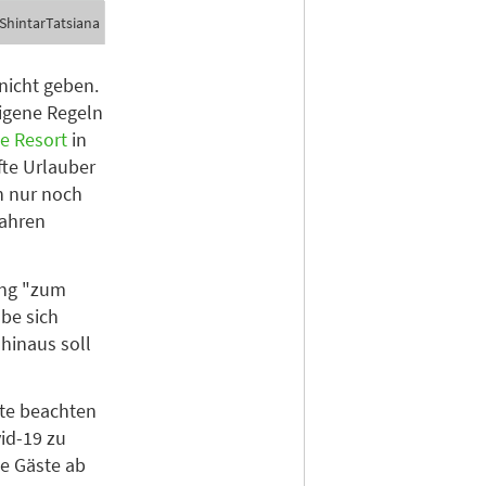
ShintarTatsiana
nicht geben.
eigene Regeln
e Resort
in
te Urlauber
n nur noch
Jahren
ung "zum
abe sich
hinaus soll
tte beachten
id-19 zu
ne Gäste ab