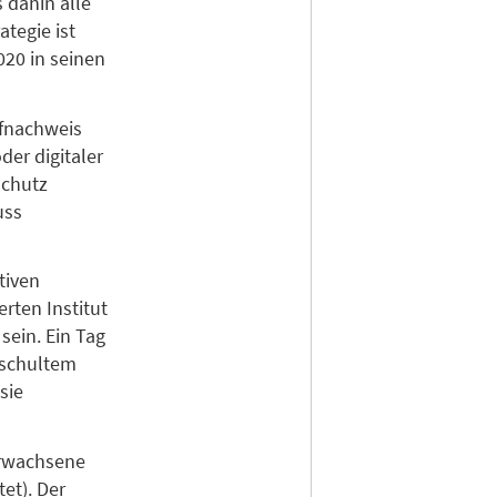
 dahin alle
tegie ist
020 in seinen
pfnachweis
er digitaler
schutz
uss
tiven
rten Institut
sein. Ein Tag
eschultem
sie
Erwachsene
et). Der