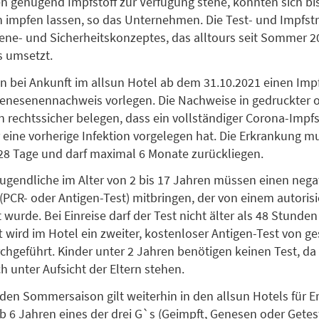
n genügend Impfstoff zur Verfügung stehe, könnten sich bis
impfen lassen, so das Unternehmen. Die Test- und Impfstra
iene- und Sicherheitskonzeptes, das alltours seit Sommer 2
s umsetzt.
 bei Ankunft im allsun Hotel ab dem 31.10.2021 einen Im
enesenennachweis vorlegen. Die Nachweise in gedruckter od
rechtssicher belegen, dass ein vollständiger Corona-Impf
 eine vorherige Infektion vorgelegen hat. Die Erkrankung m
8 Tage und darf maximal 6 Monate zurückliegen.
ugendliche im Alter von 2 bis 17 Jahren müssen einen nega
(PCR- oder Antigen-Test) mitbringen, der von einem autorisie
wurde. Bei Einreise darf der Test nicht älter als 48 Stunden 
 wird im Hotel ein zweiter, kostenloser Antigen-Test von g
chgeführt. Kinder unter 2 Jahren benötigen keinen Test, da 
h unter Aufsicht der Eltern stehen.
nden Sommersaison gilt weiterhin in den allsun Hotels für 
b 6 Jahren eines der drei G`s (Geimpft, Genesen oder Getest