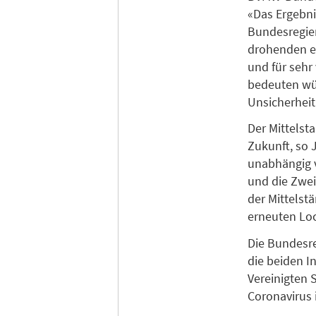
«Das Ergebni
Bundesregier
drohenden er
und für sehr 
bedeuten wür
Unsicherheit
Der Mittelst
Zukunft, so 
unabhängig v
und die Zwei
der Mittelstä
erneuten Lo
Die Bundesre
die beiden I
Vereinigten 
Coronavirus 