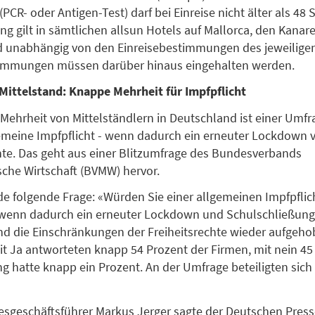
PCR- oder Antigen-Test) darf bei Einreise nicht älter als 48 
ng gilt in sämtlichen allsun Hotels auf Mallorca, den Kanar
d unabhängig von den Einreisebestimmungen des jeweiligen
timmungen müssen darüber hinaus eingehalten werden.
Mittelstand: Knappe Mehrheit für Impfpflicht
Mehrheit von Mittelständlern in Deutschland ist einer Umfr
gemeine Impfpflicht - wenn dadurch ein erneuter Lockdown 
te. Das geht aus einer Blitzumfrage des Bundesverbands
sche Wirtschaft (BVMW) hervor.
de folgende Frage: «Würden Sie einer allgemeinen Impfpflic
wenn dadurch ein erneuter Lockdown und Schulschließun
nd die Einschränkungen der Freiheitsrechte wieder aufgeh
t Ja antworteten knapp 54 Prozent der Firmen, mit nein 45
g hatte knapp ein Prozent. An der Umfrage beteiligten sich
geschäftsführer Markus Jerger sagte der Deutschen Press