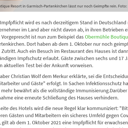
ique Resort in Garmisch-Partenkirchen lässt nur noch Geimpfte rein. Foto: 
Impfpflicht wird es nach derzeitigem Stand in Deutschland 
ernehmer im Land aber nicht davon ab, in ihren Betrieben 
. Vorgeprescht ist nun zum Beispiel das
Obermühle Boutiqu
tenkirchen. Dort haben ab dem 1. Oktober nur noch geimpf
 Zutritt. Auch ein Besuch im Restaurant des Hauses ist dan
ändigen Impfschutz erlaubt. Gäste zwischen sechs und 17 
 aktuellen Test bei der Ankunft vorweisen.
aber Christian Wolf dem Merkur erklärte, sei die Entscheid
itarbeiter und Gäste" erfolgt. In Sachen Infektionsschutz h
s mehr bewährt als die vollständige Immunisierung.Darüber 
nahme eine erneute Schließung des Hauses verhindern.
eite des Hotels wird die neue Regel klar kommuniziert: "Bi
ren Gästen und Mitarbeitern ein sicheres Umfeld gegen Cov
 gilt ab dem 1. Oktober 2021 eine Impfpflicht für erwachse