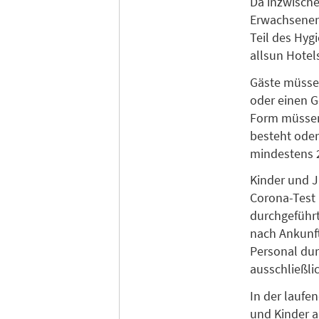
Da inzwische
Erwachsenen 
Teil des Hyg
allsun Hotel
Gäste müssen
oder einen G
Form müssen 
besteht oder
mindestens 2
Kinder und J
Corona-Test 
durchgeführt 
nach Ankunft
Personal dur
ausschließlic
In der laufe
und Kinder a