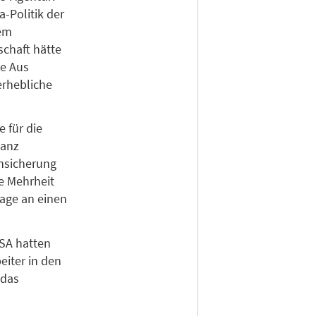
a-Politik der
nem
chaft hätte
he Aus
erhebliche
 für die
ganz
nsicherung
e Mehrheit
sage an einen
USA hatten
eiter in den
 das