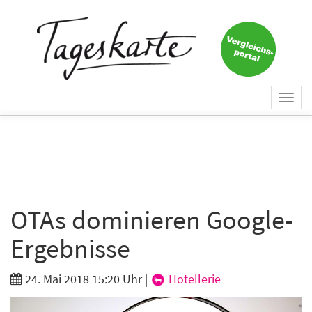
×
Keine Nachricht mehr
verpassen!
Jetzt zum Tageskarte-Newsletter
Togg
anmelden.
navi
Vorname
Nachname
OTAs dominieren Google-
Ergebnisse
E-Mail
*
24. Mai 2018 15:20 Uhr
|
Hotellerie