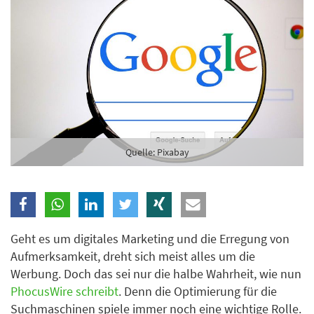
Branche
Ich möchte folgende Newsletter erhalten
Tageskarte-Newsletter (gegen 8.30 Uhr)
Ich habe die
Datenschutzerklärung
zur Kenntnis
genommen.
Quelle: Pixabay
Anmelden
Danke, heute nicht
Geht es um digitales Marketing und die Erregung von
Aufmerksamkeit, dreht sich meist alles um die
Werbung. Doch das sei nur die halbe Wahrheit, wie nun
PhocusWire schreibt
. Denn die Optimierung für die
Suchmaschinen spiele immer noch eine wichtige Rolle.