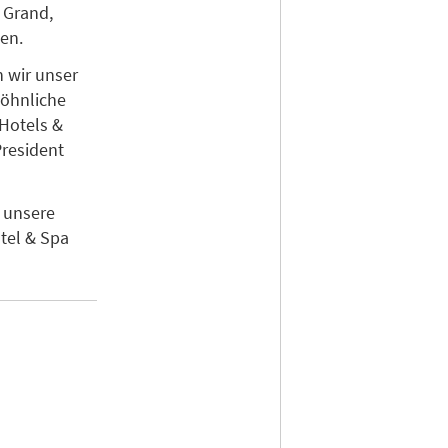
 Grand,
en.
n wir unser
wöhnliche
 Hotels &
President
h unsere
tel & Spa