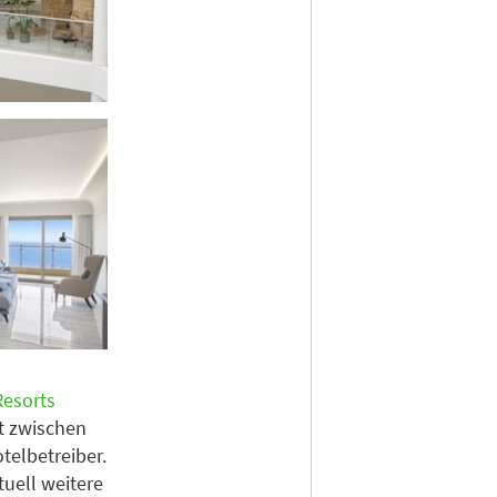
Resorts
it zwischen
elbetreiber.
uell weitere