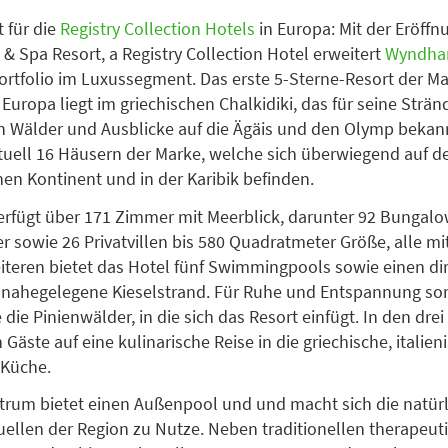
 für die
Registry Collection Hotels
in Europa: Mit der Eröffn
 & Spa Resort, a Registry Collection Hotel erweitert
Wyndha
ortfolio im Luxussegment. Das erste 5-Sterne-Resort der Ma
 Europa liegt im griechischen Chalkidiki, das für seine Strän
 Wälder und Ausblicke auf die Ägäis und den Olymp bekannt 
tuell 16 Häusern der Marke, welche sich überwiegend auf 
en Kontinent und in der Karibik befinden.
erfügt über 171 Zimmer mit Meerblick, darunter 92 Bungalo
 sowie 26 Privatvillen bis 580 Quadratmeter Größe, alle m
iteren bietet das Hotel fünf Swimmingpools sowie einen di
nahegelegene Kieselstrand. Für Ruhe und Entspannung sor
die Pinienwälder, in die sich das Resort einfügt. In den dre
Gäste auf eine kulinarische Reise in die griechische, italie
 Küche.
rum bietet einen Außenpool und und macht sich die natür
ellen der Region zu Nutze. Neben traditionellen therapeut