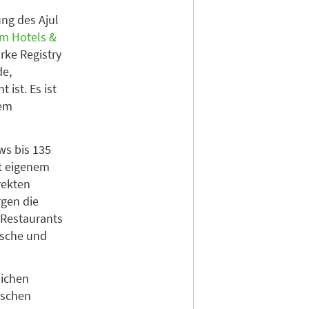
ung des Ajul
m Hotels &
rke Registry
de,
ist. Es ist
dem
ws bis 135
it eigenem
rekten
gen die
i Restaurants
nische und
lichen
ischen