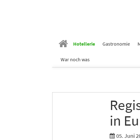
Hotellerie
Gastronomie
M
War noch was
Regis
in E
05. Juni 2