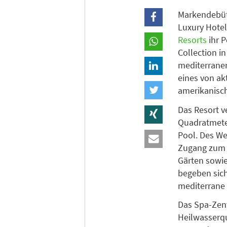
Markendebüt
Luxury Hotel
Resorts
ihr P
Collection in
mediterranen
eines von ak
amerikanisch
Das Resort v
Quadratmeter
Pool. Des We
Zugang zum 
Gärten sowie 
begeben sich 
mediterrane
Das Spa-Zent
Heilwasserqu