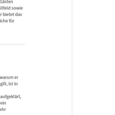
 Gästen
llfeld sowie
r bietet das
äche für
, warum er
lt, ist in
ufgeklärt,
 ein
ehr