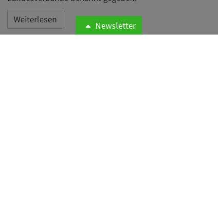
Weiterlesen
Newsletter
MHP bringt Marriott-Marke
Autograph Collection nach
Düsseldorf