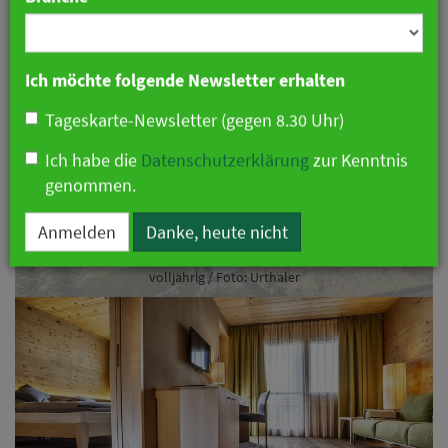
Branche
Ich möchte folgende Newsletter erhalten
Tageskarte-Newsletter (gegen 8.30 Uhr)
Ich habe die
Datenschutzerklärung
zur Kenntnis
genommen.
Vorheriges
Näch
Anmelden
Danke, heute nicht
Seiser Alm Hotel Urthaler: Das erste Holzhotel der Alpen wird
volljährig / Foto: Urthaler