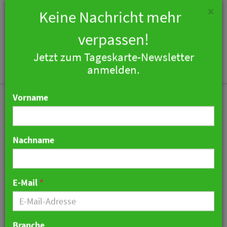
×
Keine Nachricht mehr
verpassen!
Jetzt zum Tageskarte-Newsletter
Togg
anmelden.
navi
Vorname
Nachname
Seiser Alm Hotel Urthaler:
Das erste Holzhotel der
E-Mail
*
Alpen wird volljährig
20. September 2019 11:44 Uhr
|
Hotellerie