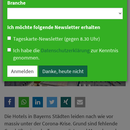
Branche
Ich möchte folgende Newsletter erhalten
Tageskarte-Newsletter (gegen 8.30 Uhr)
Ich habe die
Datenschutzerklärung
zur Kenntnis
genommen.
Anmelden
Danke, heute nicht
Die Hotels in Bayerns Städten leiden nach wie vor
massiv unter der Corona-Krise. Grund sind fehlende