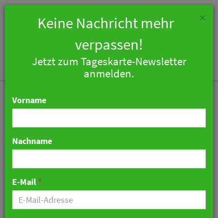
×
Keine Nachricht mehr
verpassen!
Jetzt zum Tageskarte-Newsletter
Togg
anmelden.
navi
Vorname
Nachname
Stadthotels in tiefer Krise:
DEHOGA Bayern kritisiert
E-Mail
*
Staatsregierung
09. Juli 2021 13:48 Uhr
|
Hotellerie