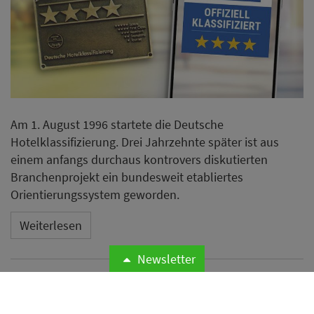
Am 1. August 1996 startete die Deutsche
Hotelklassifizierung. Drei Jahrzehnte später ist aus
einem anfangs durchaus kontrovers diskutierten
Branchenprojekt ein bundesweit etabliertes
Orientierungssystem geworden.
Weiterlesen
Newsletter
Odyssey Hotel Group
übernimmt Management von