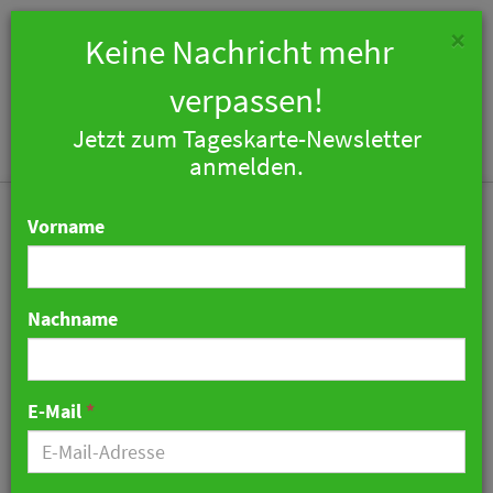
×
Keine Nachricht mehr
verpassen!
Jetzt zum Tageskarte-Newsletter
Togg
anmelden.
navi
Vorname
Nachname
Steigenberger Hotel Stadt
Lörrach: RIMC bezieht
E-Mail
*
Stellung
26. Januar 2021 14:57 Uhr
|
Hotellerie