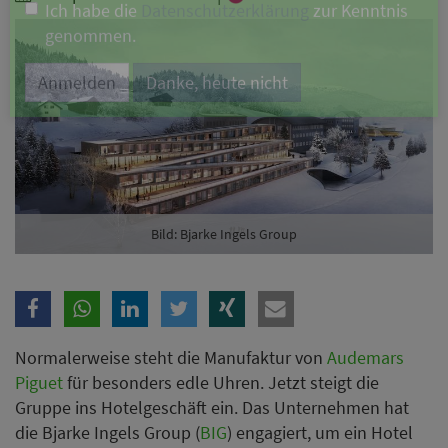
Branche
Ich möchte folgende Newsletter erhalten
Tageskarte-Newsletter (gegen 8.30 Uhr)
Ich habe die
Datenschutzerklärung
zur Kenntnis
genommen.
Bild: Bjarke Ingels Group
Anmelden
Danke, heute nicht
Normalerweise steht die Manufaktur von
Audemars
Piguet
für besonders edle Uhren. Jetzt steigt die
Gruppe ins Hotelgeschäft ein. Das Unternehmen hat
die Bjarke Ingels Group (
BIG
) engagiert, um ein Hotel