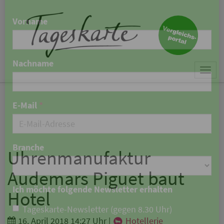
×
Keine Nachricht mehr
verpassen!
Jetzt zum Tageskarte-Newsletter
Togg
anmelden.
navi
Vorname
Nachname
Uhrenmanufaktur
Audemars Piguet baut
E-Mail
*
Hotel
16. April 2018 14:27 Uhr
|
Hotellerie