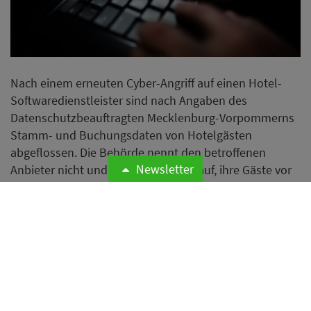
Nach einem erneuten Cyber-Angriff auf einen Hotel-
Softwaredienstleister sind nach Angaben des
Datenschutzbeauftragten Mecklenburg-Vorpommerns
Stamm- und Buchungsdaten von Hotelgästen
abgeflossen. Die Behörde nennt den betroffenen
Newsletter
Anbieter nicht und ruft Hotels dazu auf, ihre Gäste vor
Phishing-Angriffen zu warnen.
Weiterlesen
Bund stellt Hotelverzeichnis
auf nachhaltige Hotels um