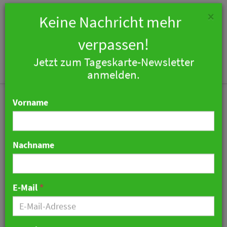
×
Keine Nachricht mehr
verpassen!
Jetzt zum Tageskarte-Newsletter
Togg
anmelden.
navi
Vorname
Nachname
Umfrage zur
Wiedereröffnung:
E-Mail
*
Urlaubshotels gut,
Stadthotels verhalten