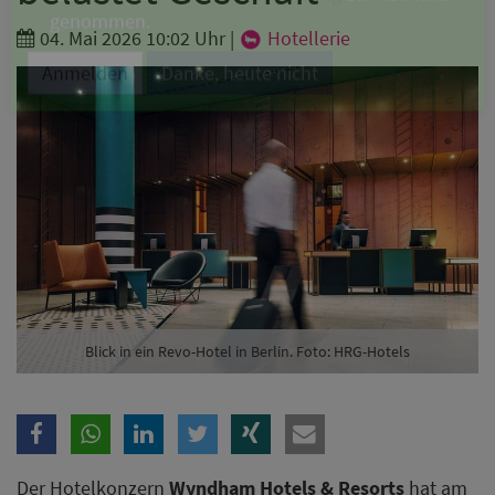
Branche
04. Mai 2026 10:02 Uhr
|
Hotellerie
Ich möchte folgende Newsletter erhalten
Tageskarte-Newsletter (gegen 8.30 Uhr)
Ich habe die
Datenschutzerklärung
zur Kenntnis
genommen.
Anmelden
Danke, heute nicht
Blick in ein Revo-Hotel in Berlin. Foto: HRG-Hotels
Der Hotelkonzern
Wyndham Hotels & Resorts
hat am