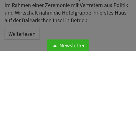
Im Rahmen einer Zeremonie mit Vertretern aus Politik
und Wirtschaft nahm die Hotelgruppe ihr erstes Haus
auf der Balearischen Insel in Betrieb.
Weiterlesen
Newsletter
Microsoft meldet weltweite
Cyberangriffe auf
Hotelnetzwerke