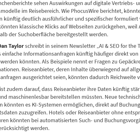
chenberichte sehen Auswirkungen auf digitale Vertriebs- 
smodelle im Reisebereich. Wie PhocusWire berichtet, könnt
 künftig deutlich ausführlicher und spezifischer formuliert
 könnten klassische Klicks auf Webseiten zurückgehen, weil
halb der Suchoberfläche bereitgestellt werden.
Dan Taylor
schreibt in seinem Newsletter „AI & SEO for the 
s einfache Informationsanfragen künftig häufiger direkt von
werden könnten. Als Beispiele nennt er Fragen zu Gepäckr
ationen. Reiseanbieter, deren Inhalte überwiegend auf all
anfragen ausgerichtet seien, könnten dadurch Reichweite ve
ist zudem darauf, dass Reiseanbieter ihre Daten künftig stä
 und maschinenlesbar bereitstellen müssten. Neue technisc
en könnten es KI-Systemen ermöglichen, direkt auf Buchun
tsdaten zuzugreifen. Hotels oder Reiseanbieter ohne ents
uren könnten bei automatisierten Such- und Buchungsvor
erücksichtigt werden.