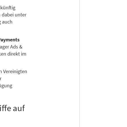
künftig
 dabei unter
g auch
Payments
nager Ads &
en direkt im
 Vereinigten
r
fügung
ffe auf