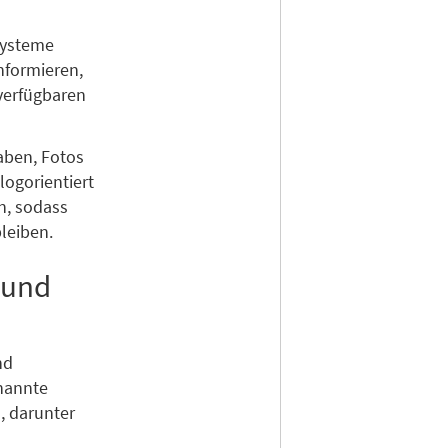
Systeme
nformieren,
 verfügbaren
aben, Fotos
logorientiert
n, sodass
leiben.
 und
nd
nannte
, darunter