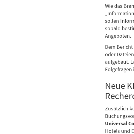
Wie das Bra
„Information
sollen Infor
sobald besti
Angeboten.
Dem Bericht 
oder Dateien
aufgebaut. L
Folgefragen
Neue K
Recher
Zusätzlich k
Buchungsvor
Universal C
Hotels und E