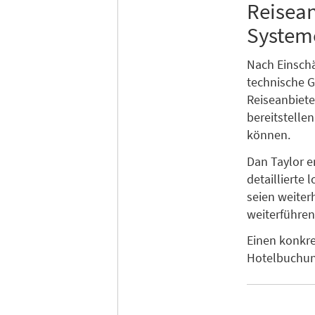
Reisean
System
Nach Einsch
technische G
Reiseanbiete
bereitstelle
können.
Dan Taylor e
detaillierte
seien weiter
weiterführen
Einen konkre
Hotelbuchun