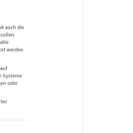
t auch die
 sollen
alte
itet werden
auf
KI-Systeme
gen oder
rter