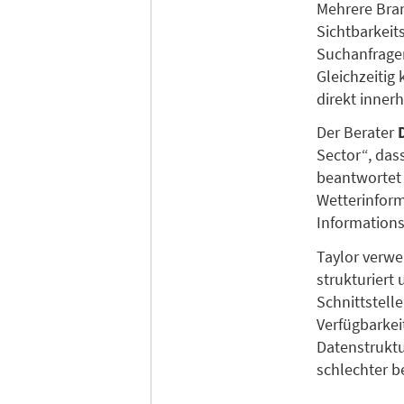
Mehrere Bran
Sichtbarkeit
Suchanfragen
Gleichzeitig
direkt inner
Der Berater
Sector“, das
beantwortet 
Wetterinform
Informations
Taylor verwe
strukturiert
Schnittstell
Verfügbarkei
Datenstrukt
schlechter b