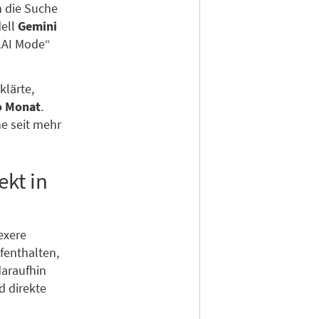
n die Suche
dell
Gemini
„AI Mode“
klärte,
ro Monat
.
e seit mehr
ekt in
exere
fenthalten,
daraufhin
d direkte