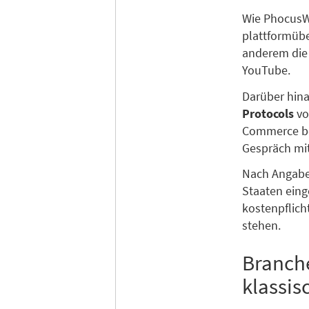
Wie PhocusWi
plattformüb
anderem die
YouTube.
Darüber hin
Protocols
vo
Commerce bei
Gespräch mi
Nach Angabe
Staaten eing
kostenpflich
stehen.
Branche
klassis