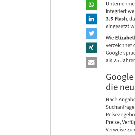
Unternehmens
integriert w
3.5 Flash
, d
eingesetzt wi
Wie
Elizabet
verzeichnet 
Google spra
als 25 Jahre
Google 
die ne
Nach Angabe
Suchanfragen
Reiseangebot
Preise, Verf
Verweise zu 