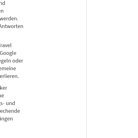
und
en
 werden.
 Antworten
Travel
 Google
egeln oder
gemeine
rlieren.
rker
he
gs- und
prechende
gängen