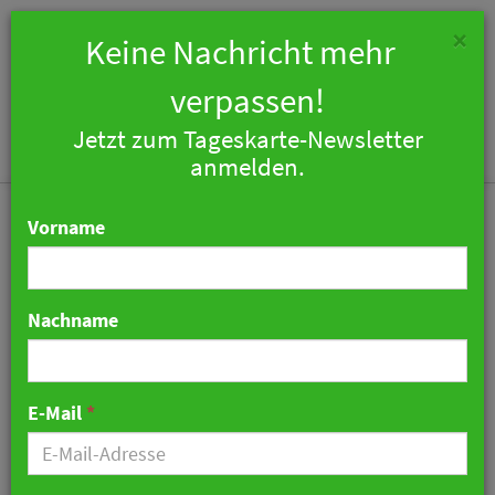
×
Keine Nachricht mehr
verpassen!
Jetzt zum Tageskarte-Newsletter
Togg
anmelden.
navi
Vorname
Nachname
Kostenfrei und ohne
Werbung: Online-
E-Mail
*
Trainings für Köche mit
der UFS-Academy