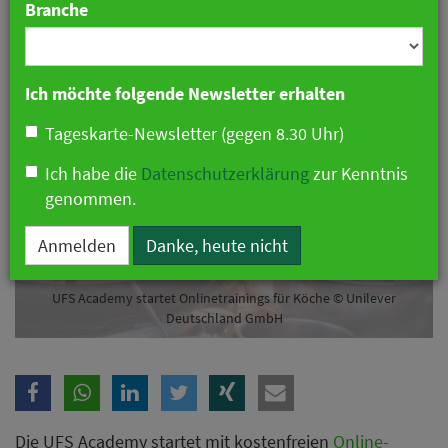
Branche
07. Oktober 2019 11:49 Uhr
|
Gastronomie
Ich möchte folgende Newsletter erhalten
Tageskarte-Newsletter (gegen 8.30 Uhr)
Ich habe die
Datenschutzerklärung
zur Kenntnis
genommen.
Anmelden
Danke, heute nicht
UFS Academy startet Onlinetrainings für Köche © Unilever
Deutschland GmbH
Die UFS Academy startet mit kostenfreien
Online-