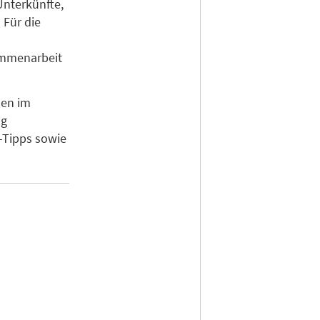
Unterkünfte,
 Für die
ammenarbeit
men im
ng
-Tipps sowie