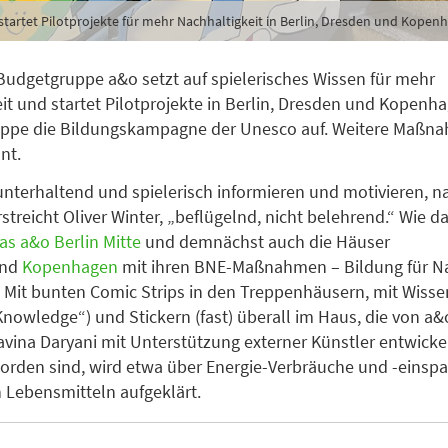
startet Pilotprojekte für mehr Nachhaltigkeit in Berlin, Dresden und Kopen
 Budgetgruppe a&o setzt auf spielerisches Wissen für mehr
it und startet Pilotprojekte in Berlin, Dresden und Kopenh
ruppe die Bildungskampagne der Unesco auf. Weitere Maßn
ant.
unterhaltend und spielerisch informieren und motivieren, n
rstreicht Oliver Winter, „beflügelnd, nicht belehrend.“ Wie 
das a&o Berlin Mitte
und demnächst auch die Häuser
nd
Kopenhagen
mit ihren BNE-Maßnahmen – Bildung für N
 Mit bunten Comic Strips in den Treppenhäusern, mit Wiss
Knowledge“) und Stickern (fast) überall im Haus, die von a&o
avina Daryani mit Unterstützung externer Künstler entwicke
rden sind, wird etwa über Energie-Verbräuche und -einsp
 Lebensmitteln aufgeklärt.