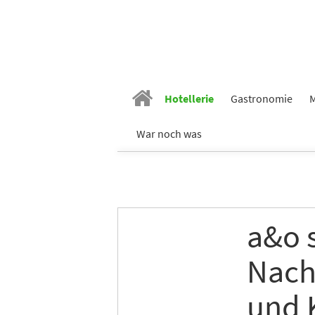
Vornam
Hotellerie
Gastronomie
M
War noch was
Nachn
E-Mail
*
a&o s
Nachh
Branch
und 