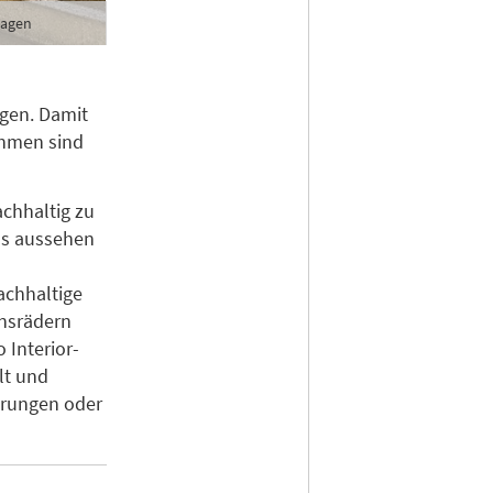
hagen
agen. Damit
ahmen sind
achhaltig zu
das aussehen
achhaltige
ensrädern
 Interior-
lt und
arungen oder