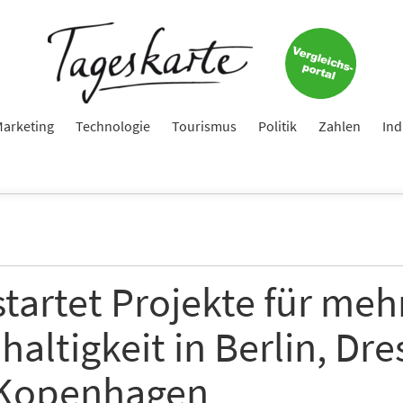
Keine Nachricht mehr verpassen!
Jetzt zum Tageskarte-Newsletter anmelden.
e
arketing
Technologie
Tourismus
Politik
Zahlen
Ind
ame
tartet Projekte für meh
altigkeit in Berlin, Dr
e
Kopenhagen