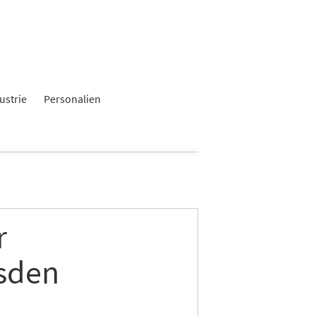
×
ustrie
Personalien
r
esden