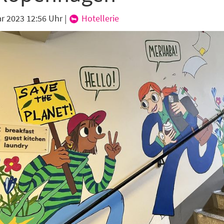
hte folgende Newsletter erhalten
ar 2023 12:56 Uhr
|
Hotellerie
karte-Newsletter (gegen 8.30 Uhr)
abe die
Datenschutzerklärung
zur Kenntnis genommen.
lden
Danke, heute nicht