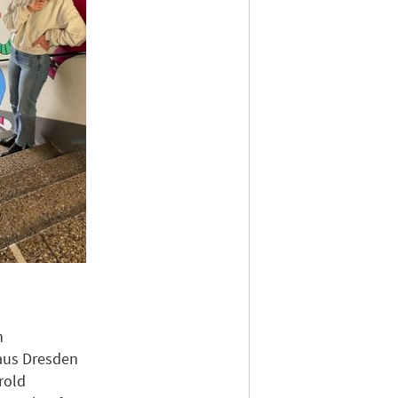
n
 aus Dresden
rold