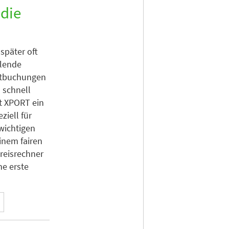
 die
 später oft
hlende
ktbuchungen
 schnell
t XPORT ein
ziell für
 wichtigen
inem fairen
Preisrechner
ne erste