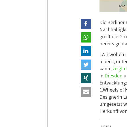
a&o 
Die Berliner
Nachhaltigke
greift die G
bereits gepl
„Wir wollen 
leben“, unte
kann,
zeigt 
in
Dresden
u
Entwicklung:
(„Wheels of 
Designerin L
umgesetzt wo
Herkunft von
ANZEIGE