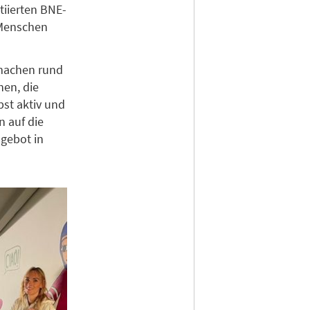
tiierten BNE-
 Menschen
 machen rund
hen, die
bst aktiv und
 auf die
ngebot in