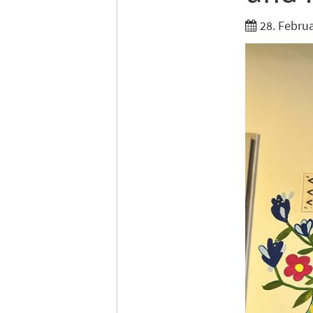
Ich möc
28. Febru
Tages
Ich h
Anme