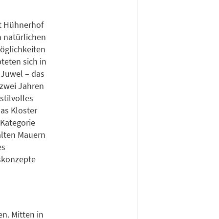
ut Hühnerhof
m natürlichen
öglichkeiten
teten sich in
 Juwel – das
r zwei Jahren
tilvolles
as Kloster
 Kategorie
 alten Mauern
es
gskonzepte
n. Mitten in