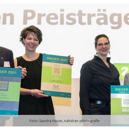
abe die
Datenschutzerklärung
zur Kenntnis genommen.
lden
Danke, heute nicht
Foto: Sandra Hauer, nahdran photografie