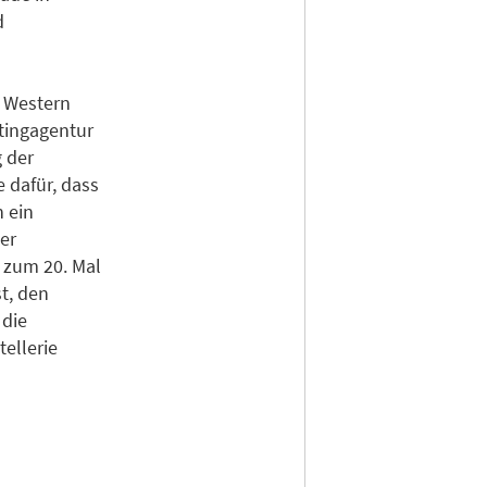
d
t Western
tingagentur
 der
e dafür, dass
n ein
er
r zum 20. Mal
t, den
 die
tellerie