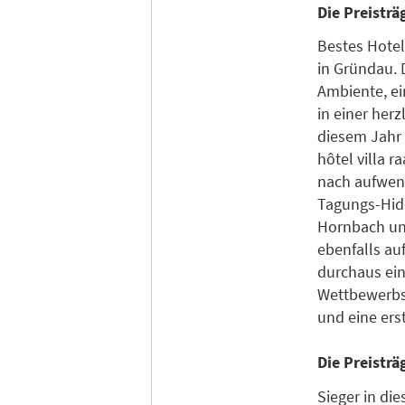
Die Preistr
Bestes Hotel
in Gründau. 
Ambiente, e
in einer her
diesem Jahr 
hôtel villa r
nach aufwend
Tagungs-Hide
Hornbach unt
ebenfalls au
durchaus ein
Wettbewerbs 
und eine ers
Die Preisträ
Sieger in di