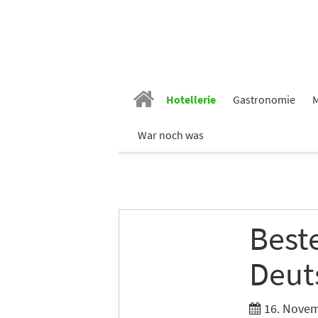
Vornam
Nachn
Hotellerie
Gastronomie
M
War noch was
E-Mail
*
Branch
Best
Deut
Ich möc
Tages
16. Novem