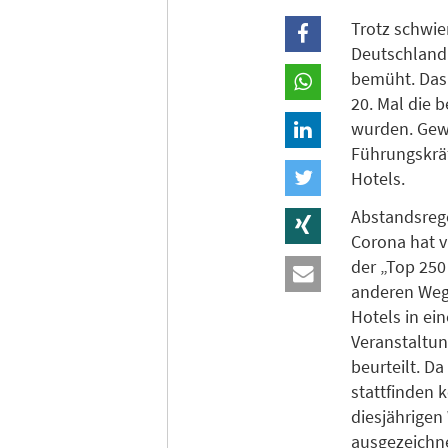
Trotz schwi
Deutschland 
bemüht. Das 
20. Mal die 
wurden. Gew
Führungskrä
Hotels.
Abstandsreg
Corona hat v
der „Top 250
anderen Weg 
Hotels in ei
Veranstaltun
beurteilt. D
stattfinden
diesjährige
ausgezeichne