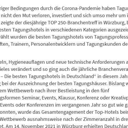
eriger Bedingungen durch die Corona-Pandemie haben Tagu
nicht den Mut verloren, investiert und sich umso mehr um 
zeigte der diesjährige TOP 250-Branchentreff in Würzburg,
besten Tagungshotels in verschiedenen Kategorien ausgezei
ählt wurden die besten Tagungshotels von Tagungsprofess
ften, Trainern, Personalentwicklern und Tagungskunden de
eln, Hygieneauflagen und neue technische Anforderungen a
ieles verändert und so ging auch die jährliche Branchenver
 – Die besten Tagungshotels in Deutschland“ in diesem Jah
bei der Auszeichnung der besten Tagungshäuser. Bislang 
nem Wettbewerb nach ihrer Bestleistung in den fünf
gsformen Seminar, Events, Klausur, Konferenz oder Kreativ
a Events oder Konferenzen im vergangenen Jahr so gut wie g
 konnten, wurde das Gesamtengagement der Top-Hotels be
n Wettbewerb ausnahmsweise nach der Zimmeranzahl in dre
t. Am 14. November 2021 in Würzburg erhielten Deutschla