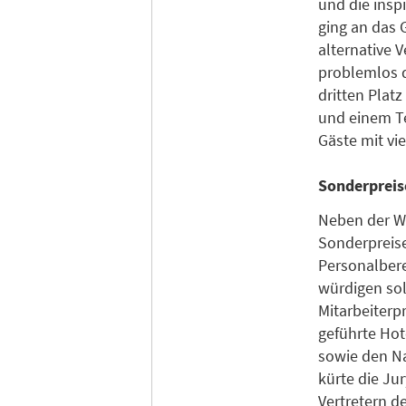
und die insp
ging an das 
alternative 
problemlos d
dritten Plat
und einem Te
Gäste mit vi
Sonderpreis
Neben der W
Sonderpreis
Personalber
würdigen sol
Mitarbeiterp
geführte Hot
sowie den N
kürte die Ju
Vertretern d