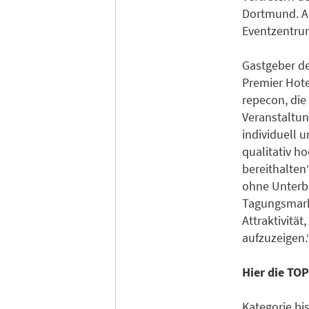
Dortmund. Al
Eventzentru
Gastgeber de
Premier Hote
repecon, die
Veranstaltun
individuell 
qualitativ h
bereithalten
ohne Unterbr
Tagungsmarkt
Attraktivitä
aufzuzeigen.
Hier die TOP
Kategorie bi