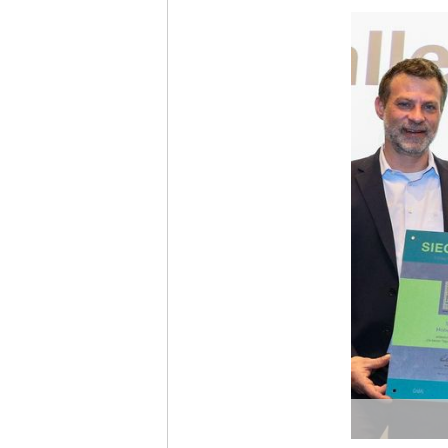
Ich h
Anme