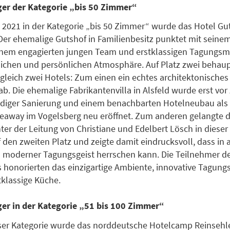
äger der Kategorie „bis 50 Zimmer“
 2021 in der Kategorie „bis 50 Zimmer“ wurde das Hotel G
Der ehemalige Gutshof in Familienbesitz punktet mit seine
inem engagierten jungen Team und erstklassigen Tagungsm
zlichen und persönlichen Atmosphäre. Auf Platz zwei behaup
gleich zwei Hotels: Zum einen ein echtes architektonisches
aab. Die ehemalige Fabrikantenvilla in Alsfeld wurde erst vo
iger Sanierung und einem benachbarten Hotelneubau als s
away im Vogelsberg neu eröffnet. Zum anderen gelangte d
er der Leitung von Christiane und Edelbert Lösch in dieser
f den zweiten Platz und zeigte damit eindrucksvoll, dass in
 moderner Tagungsgeist herrschen kann. Die Teilnehmer d
honorierten das einzigartige Ambiente, innovative Tagun
tklassige Küche.
ger in der Kategorie „51 bis 100 Zimmer“
eser Kategorie wurde das norddeutsche Hotelcamp Reinsehle