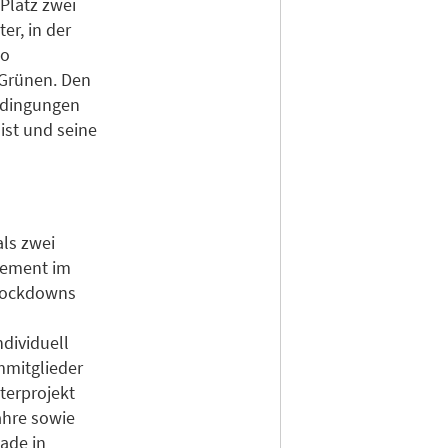
Platz zwei
r, in der
so
 Grünen. Den
bedingungen
ist und seine
ls zwei
gement im
 Lockdowns
ndividuell
mmitglieder
terprojekt
ahre sowie
ade in