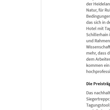
der Heidelan
Natur, für R
Bedingungen 
das sich in 
Hotel mit Ta
Schillerhain
und Rahmenp
Wissenschaft
mehr, dass d
dem Arbeiten
kommen ein u
hochprofess
Die Preistr
Das nachhal
Siegertreppc
Tagungstools