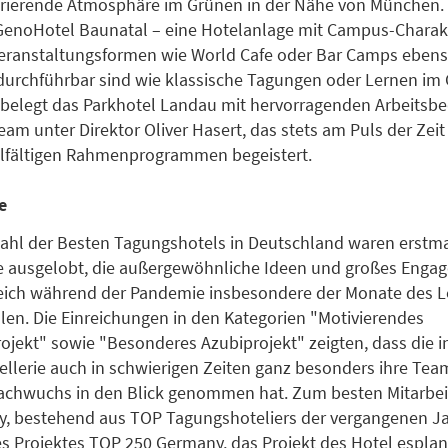
irierende Atmosphäre im Grünen in der Nähe von München. 
GenoHotel Baunatal – eine Hotelanlage mit Campus-Charakte
Veranstaltungsformen wie World Cafe oder Bar Camps eben
urchführbar sind wie klassische Tagungen oder Lernen im
z belegt das Parkhotel Landau mit hervorragenden Arbeits
am unter Direktor Oliver Hasert, das stets am Puls der Zeit 
elfältigen Rahmenprogrammen begeistert.
e
ahl der Besten Tagungshotels in Deutschland waren erstma
e ausgelobt, die außergewöhnliche Ideen und großes Enga
eich während der Pandemie insbesondere der Monate des
len. Die Einreichungen in den Kategorien "Motivierendes
rojekt" sowie "Besonderes Azubiprojekt" zeigten, dass die i
ellerie auch in schwierigen Zeiten ganz besonders ihre Tea
achwuchs in den Blick genommen hat. Zum besten Mitarbei
ry, bestehend aus TOP Tagungshoteliers der vergangenen J
es Projektes TOP 250 Germany, das Projekt des Hotel esplan