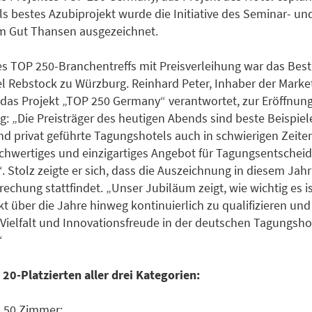
s bestes Azubiprojekt wurde die Initiative des Seminar- un
m Gut Thansen ausgezeichnet.
s TOP 250-Branchentreffs mit Preisverleihung war das Bes
l Rebstock zu Würzburg. Reinhard Peter, Inhaber der Marke
 das Projekt „TOP 250 Germany“ verantwortet, zur Eröffnung
g: „Die Preisträger des heutigen Abends sind beste Beispiel
und privat geführte Tagungshotels auch in schwierigen Zeite
ochwertiges und einzigartiges Angebot für Tagungsentscheid
“. Stolz zeigte er sich, dass die Auszeichnung in diesem Jah
echung stattfindet. „Unser Jubiläum zeigt, wie wichtig es is
 über die Jahre hinweg kontinuierlich zu qualifizieren und
t, Vielfalt und Innovationsfreude in der deutschen Tagungsho
“
 20-Platzierten aller drei Kategorien:
s 50 Zimmer: