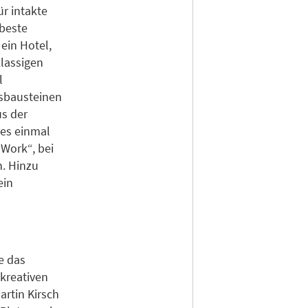
r intakte
rbeste
ein Hotel,
klassigen
l
gsbausteinen
s der
ies einmal
Work“, bei
n. Hinzu
ein
e das
kreativen
artin Kirsch