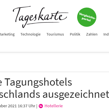
e
ame
arketing
Technologie
Tourismus
Politik
Zahlen
Ind
e
e Tagungshotels
schlands ausgezeichne
hte folgende Newsletter erhalten
karte-Newsletter (gegen 8.30 Uhr)
ber 2021 16:37 Uhr
|
Hotellerie