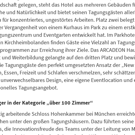
dschaft gelegen, steht das Hotel aus mehreren Gebäuden fü
uhe und Natürlichkeit und bietet seinen Tagungsgästen alle
für konzentriertes, ungestörtes Arbeiten. Platz zwei belegt 
der Vergangenheit von einem Kurhaus im Park zu einem erst
gungszentrum und Eventgarten entwickelt hat. Im Parkhote
 in Kirchheimbolanden finden Gäste eine Vielzahl an Tagun
rogrammen zur Erreichung ihrer Ziele. Das ARCADEON Hau
 und Weiterbildung gelangte auf den dritten Platz und bew
ie Tagungsgäste den perfekt umgesetzten Ansatz der „New 
, Essen, Freizeit und Schlafen verschmelzen, sehr schättze
nverwechselbares Design, eine eigene Eventlocation und 
ionelles Tagungsangebot.
äger in der Kategorie „über 100 Zimmer“
tig arbeitende Schloss Hohenkammer bei München erreicht
hen unter den großen Tagungshäusern. Dazu führten seine 
, die Innovationsfreude des Teams unter der Leitung von M