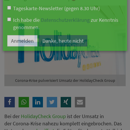
Branche
Ich möchte folgende Newsletter erhalten
Tageskarte-Newsletter (gegen 8.30 Uhr)
Ich habe die
Datenschutzerklärung
zur Kenntnis
genommen.
Anmelden
Danke, heute nicht
Corona-Krise pulverisiert Umsatz der HolidayCheck Group
Bei der
HolidayCheck Group
ist der Umsatz in
der Corona-Krise nahezu komplett eingebrochen. Das