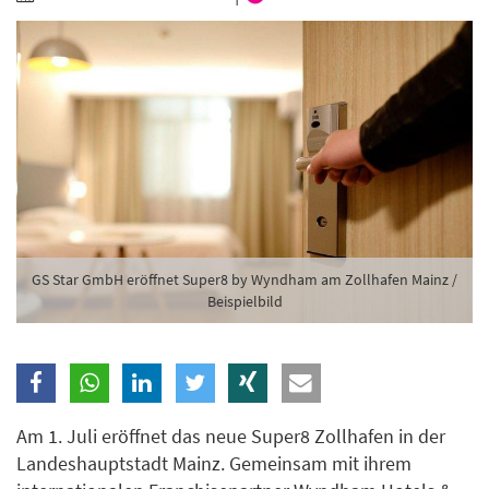
Branche
Ich möchte folgende Newsletter erhalten
Tageskarte-Newsletter (gegen 8.30 Uhr)
Ich habe die
Datenschutzerklärung
zur Kenntnis
genommen.
Anmelden
Danke, heute nicht
GS Star GmbH eröffnet Super8 by Wyndham am Zollhafen Mainz /
Beispielbild
Am 1. Juli eröffnet das neue Super8 Zollhafen in der
Landeshauptstadt Mainz. Gemeinsam mit ihrem