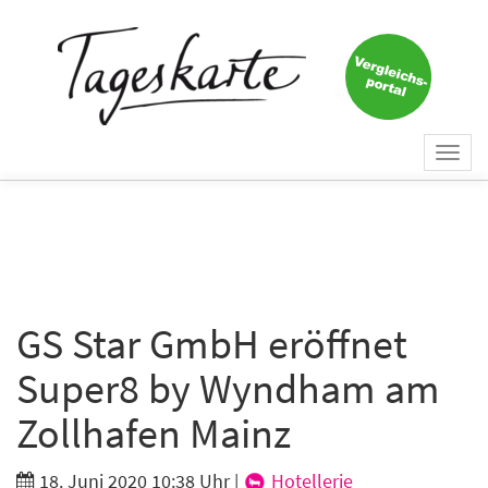
×
Keine Nachricht mehr
verpassen!
Jetzt zum Tageskarte-Newsletter
Togg
anmelden.
navi
Vorname
Nachname
GS Star GmbH eröffnet
Super8 by Wyndham am
E-Mail
*
Zollhafen Mainz
18. Juni 2020 10:38 Uhr
|
Hotellerie