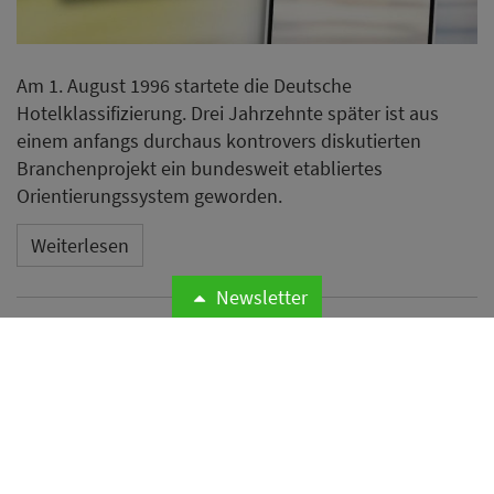
Am 1. August 1996 startete die Deutsche
Hotelklassifizierung. Drei Jahrzehnte später ist aus
einem anfangs durchaus kontrovers diskutierten
Branchenprojekt ein bundesweit etabliertes
Orientierungssystem geworden.
Weiterlesen
Newsletter
Odyssey Hotel Group
übernimmt Management von
vier Hotels mit rund 1.200
Zimmern