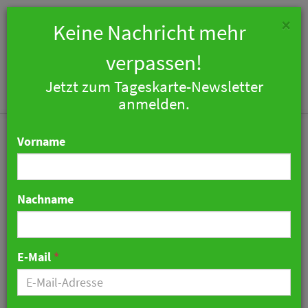
×
Keine Nachricht mehr
verpassen!
Jetzt zum Tageskarte-Newsletter
Togg
anmelden.
navi
Vorname
Nachname
Marriott meldet
Gewinneinbruch
E-Mail
*
07. August 2019 07:44 Uhr
|
Hotellerie