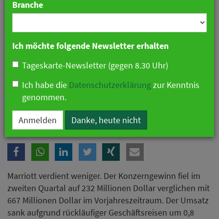
Branche
Ich möchte folgende Newsletter erhalten
Tageskarte-Newsletter (gegen 8.30 Uhr)
Ich habe die
Datenschutzerklärung
zur Kenntnis
genommen.
Marriott meldet Gewinneinbruch. Foto: Marriott
Anmelden
Danke, heute nicht
Marriott verdient weniger. Der Konzerngewinn fiel im
zweiten Quartal auf 232 Millionen Dollar verglichen mit
667 Millionen Dollar im Vorjahreszeitraum. Der Umsatz
sank aufgrund rückläufiger Geschäftsreisen um 0,8