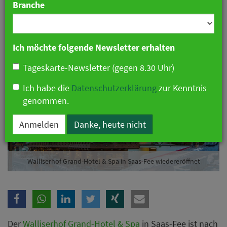
Branche
22. Januar 2020 12:22 Uhr
|
Hotellerie
Ich möchte folgende Newsletter erhalten
Tageskarte-Newsletter (gegen 8.30 Uhr)
Ich habe die
Datenschutzerklärung
zur Kenntnis
genommen.
Anmelden
Danke, heute nicht
Walliserhof Grand-Hotel & Spa in Saas-Fee wiedereröffnet
Der
Walliserhof Grand-Hotel & Spa
in Saas-Fee ist nach