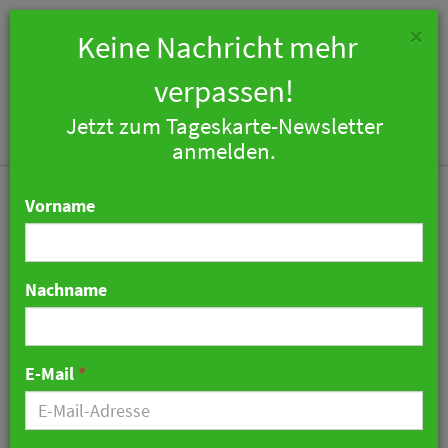
×
Keine Nachricht mehr
verpassen!
Jetzt zum Tageskarte-Newsletter
Togg
anmelden.
navi
Vorname
Nachname
Nach Renovierung:
Walliserhof Grand-Hotel &
E-Mail
*
Spa in Saas-Fee
wiedereröffnet