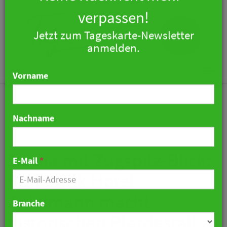
×
Keine Nachricht mehr
verpassen!
Jetzt zum Tageskarte-Newsletter
Togg
anmelden.
navi
Vorname
Nachname
Sauna mit Zugspitz-Blick:
Romantik Hotel
E-Mail
*
Spielmann macht
historischen Pferdestall zu