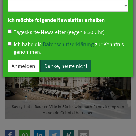
Branche
betrieben
23. November 2020 14:47 Uhr
|
Hotellerie
Ich möchte folgende Newsletter erhalten
Tageskarte-Newsletter (gegen 8.30 Uhr)
Ich habe die
Datenschutzerklärung
zur Kenntnis
genommen.
Anmelden
Danke, heute nicht
Savoy Hotel Baur en Ville in Zürich wird nach Renovierung von
Mandarin Oriental betrieben