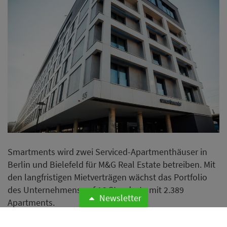
Smartments wird zwei Serviced-Apartmenthäuser in
Berlin und Bielefeld für M&G Real Estate betreiben. Mit
den langfristigen Mietverträgen wächst das Portfolio
des Unternehmens auf 16 Standorte mit 2.389
Newsletter
Apartments.
Weiterlesen