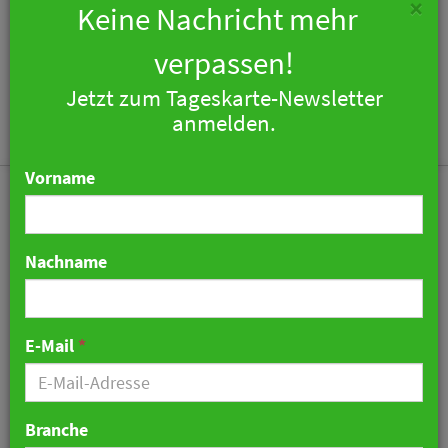
×
Keine Nachricht mehr
verpassen!
Jetzt zum Tageskarte-Newsletter
Togg
anmelden.
navi
Vorname
Nachname
Savoy Hotel Baur en Ville
in Zürich wird nach
E-Mail
*
Renovierung von
Mandarin Oriental