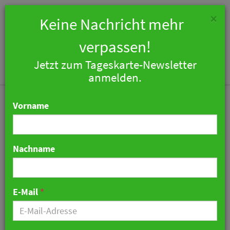
×
Keine Nachricht mehr
verpassen!
Jetzt zum Tageskarte-Newsletter
Togg
anmelden.
navi
Vorname
Nachname
Markus Stöckle plant
neues Restaurant in
E-Mail
*
Zürich
09. Juli 2026 07:32 Uhr
|
Gastronomie