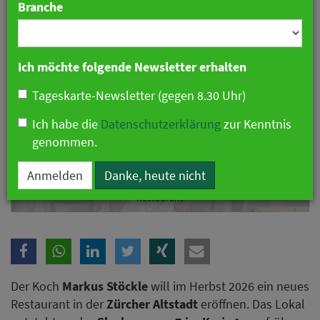
Branche
Ich möchte folgende Newsletter erhalten
Tageskarte-Newsletter (gegen 8.30 Uhr)
Ich habe die
Datenschutzerklärung
zur Kenntnis
genommen.
Anmelden
Danke, heute nicht
Markus Stöckle plant neues Restaurant in Zürich. Foto: Rosis
Restaurant
Der Koch
Markus Stöckle
will im Herbst 2026 ein neues
Restaurant in der
Zürcher Altstadt
eröffnen. Das Lokal