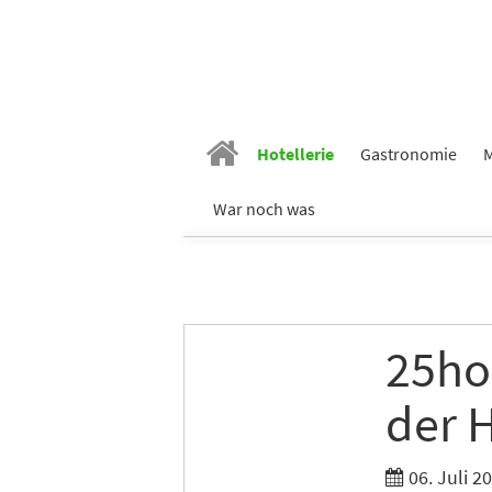
Hotellerie
Gastronomie
M
War noch was
25ho
der H
06. Juli 2