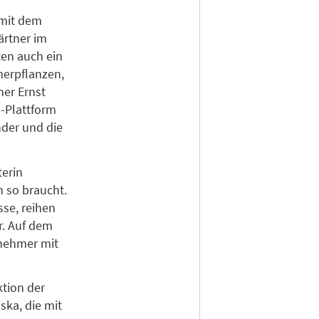
 mit dem
ärtner im
en auch ein
erpflanzen,
ner Ernst
s-Plattform
nder und die
terin
n so braucht.
se, reihen
. Auf dem
bnehmer mit
tion der
ska, die mit