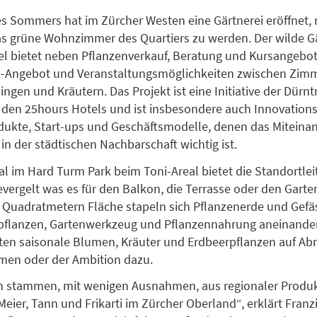
s Sommers hat im Zürcher Westen eine Gärtnerei eröffnet,
s grüne Wohnzimmer des Quartiers zu werden. Der wilde G
l bietet neben Pflanzenverkauf, Beratung und Kursangebot
-Angebot und Veranstaltungsmöglichkeiten zwischen Zimm
ngen und Kräutern. Das Projekt ist eine Initiative der Dürnt
 den 25hours Hotels und ist insbesondere auch Innovation
dukte, Start-ups und Geschäftsmodelle, denen das Miteina
 in der städtischen Nachbarschaft wichtig ist.
l im Hard Turm Park beim Toni-Areal bietet die Standortlei
evergelt was es für den Balkon, die Terrasse oder den Garte
 Quadratmetern Fläche stapeln sich Pflanzenerde und Gefäs
pflanzen, Gartenwerkzeug und Pflanzennahrung aneinander
ten saisonale Blumen, Kräuter und Erdbeerpflanzen auf A
en oder der Ambition dazu.
en stammen, mit wenigen Ausnahmen, aus regionaler Produk
eier, Tann und Frikarti im Zürcher Oberland“, erklärt Franzi