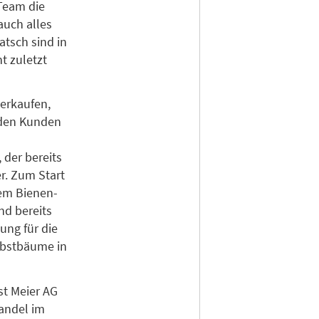
 Team die
auch alles
tsch sind in
t zuletzt
erkaufen,
 den Kunden
, der bereits
er. Zum Start
em Bienen-
nd bereits
ung für die
Obstbäume in
st Meier AG
handel im