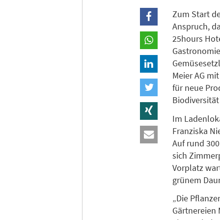
Zum Start de
Anspruch, da
25hours Hote
Gastronomie
Gemüsesetzli
Meier AG mit
für neue Pro
Biodiversität
Im Ladenloka
Franziska Ni
Auf rund 300
sich Zimmer
Vorplatz war
grünem Daum
„Die Pflanz
Gärtnereien M