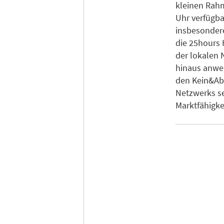
kleinen Rahm
Uhr verfügba
insbesondere
die 25hours 
der lokalen 
hinaus anwen
den Kein&Abe
Netzwerks se
Marktfähigke