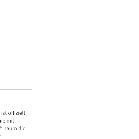
t offiziell
ie mit
ft nahm die
r