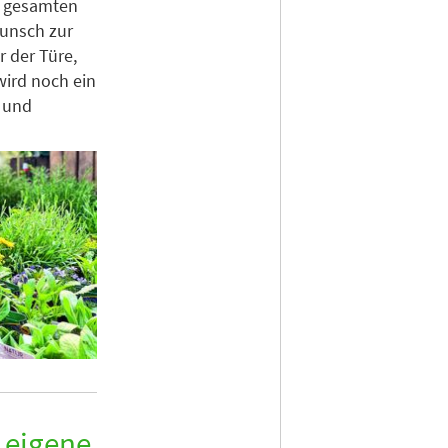
m gesamten
Wunsch zur
 der Türe,
wird noch ein
 und
e eigene