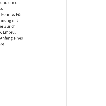
 rund um die
ss –
 könnte. Für
zahnung mit
er Zürich
p, Embru,
 Anfang eines
hre