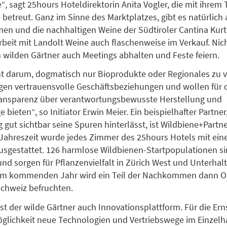
e“, sagt 25hours Hoteldirektorin Anita Vogler, die mit ihrem
betreut. Ganz im Sinne des Marktplatzes, gibt es natürlich 
n und die nachhaltigen Weine der Südtiroler Cantina Kurta
it mit Landolt Weine auch flaschenweise im Verkauf. Nich
wilden Gärtner auch Meetings abhalten und Feste feiern.
ht darum, dogmatisch nur Bioprodukte oder Regionales zu v
egen vertrauensvolle Geschäftsbeziehungen und wollen für
ansparenz über verantwortungsbewusste Herstellung und
 bieten“, so Initiator Erwin Meier. Ein beispielhafter Partner
g gut sichtbar seine Spuren hinterlässt, ist Wildbiene+Partn
Jahreszeit wurde jedes Zimmer des 25hours Hotels mit ein
usgestattet. 126 harmlose Wildbienen-Startpopulationen si
nd sorgen für Pflanzenvielfalt in Zürich West und Unterhalt
 Im kommenden Jahr wird ein Teil der Nachkommen dann 
chweiz befruchten.
ist der wilde Gärtner auch Innovationsplattform. Für die Ern
Möglichkeit neue Technologien und Vertriebswege im Einzel