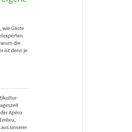
, wie Gäste
elexperten
warum die
r ist denn je
tikultur-
Tageszeit
oder Apéro
 Embru,
 aus unserer