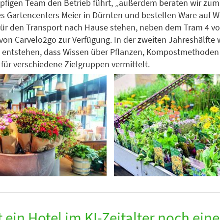
öpfigen Team den Betrieb führt, „außerdem beraten wir zu
s Gartencenters Meier in Dürnten und bestellen Ware auf 
ür den Transport nach Hause stehen, neben dem Tram 4 vor
von Carvelo2go zur Verfügung. In der zweiten Jahreshälfte 
 entstehen, dass Wissen über Pflanzen, Kompostmethoden
 für verschiedene Zielgruppen vermittelt.
 ein Hotel im KI-Zeitalter noch ein