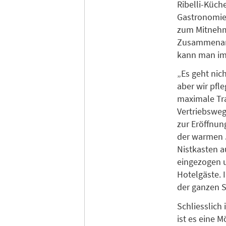
Ribelli-Küch
Gastronomie 
zum Mitnehme
Zusammenarbe
kann man im 
„Es geht nic
aber wir pfl
maximale Tr
Vertriebswege
zur Eröffnun
der warmen 
Nistkasten a
eingezogen u
Hotelgäste.
der ganzen S
Schliesslich 
ist es eine 