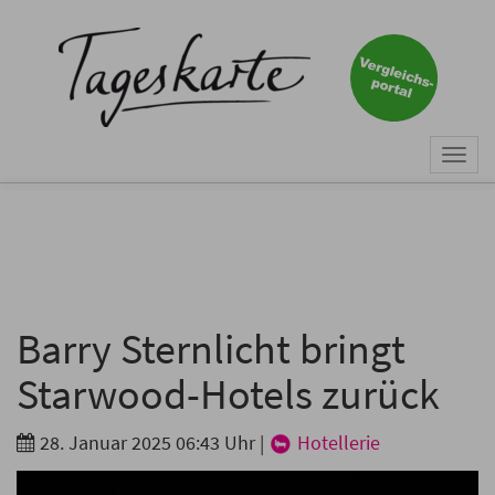
×
Keine Nachricht mehr
verpassen!
Jetzt zum Tageskarte-Newsletter
Togg
anmelden.
navi
Vorname
Nachname
Barry Sternlicht bringt
Starwood-Hotels zurück
E-Mail
*
28. Januar 2025 06:43 Uhr
|
Hotellerie