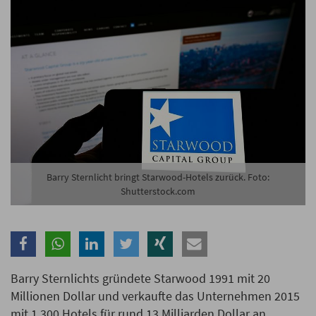
Branche
Ich möchte folgende Newsletter erhalten
Tageskarte-Newsletter (gegen 8.30 Uhr)
Ich habe die
Datenschutzerklärung
zur Kenntnis
genommen.
Anmelden
Danke, heute nicht
Barry Sternlicht bringt Starwood-Hotels zurück. Foto:
Shutterstock.com
Barry Sternlichts gründete Starwood 1991 mit 20
Millionen Dollar und verkaufte das Unternehmen 2015
mit 1.300 Hotels für rund 13 Milliarden Dollar an