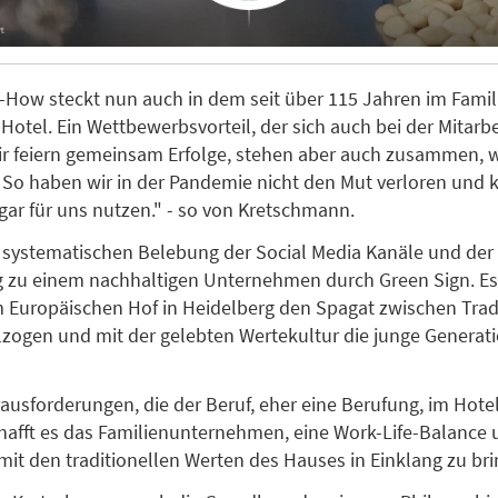
How steckt nun auch in dem seit über 115 Jahren im Famil
 Hotel. Ein Wettbewerbsvorteil, der sich auch bei der Mitar
ir feiern gemeinsam Erfolge, stehen aber auch zusammen, 
 So haben wir in der Pandemie nicht den Mut verloren und
ogar für uns nutzen." - so von Kretschmann.
 systematischen Belebung der Social Media Kanäle und der
ng zu einem nachhaltigen Unternehmen durch Green Sign. Es 
 Europäischen Hof in Heidelberg den Spagat zwischen Trad
zogen und mit der gelebten Wertekultur die junge Generat
rausforderungen, die der Beruf, eher eine Berufung, im Hot
chafft es das Familienunternehmen, eine Work-Life-Balance 
mit den traditionellen Werten des Hauses in Einklang zu bri