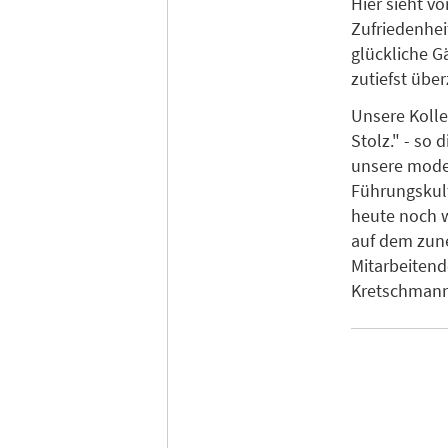
Hier sieht v
Zufriedenhei
glückliche G
zutiefst über
Unsere Kolle
Stolz." - so
unsere mode
Führungskult
heute noch w
auf dem zun
Mitarbeitend
Kretschmann