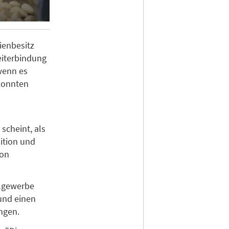
ienbesitz
beiterbindung
wenn es
 konnten
scheint, als
ition und
ion
elgewerbe
und einen
ngen.