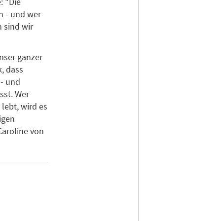
: "Die
n - und wer
 sind wir
unser ganzer
k, dass
- und
sst. Wer
lebt, wird es
igen
Caroline von