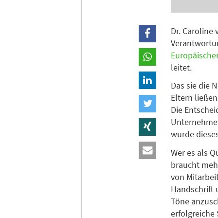
Dr. Caroline
Verantwortun
Europäische
leitet.
Das sie die 
Eltern ließe
Die Entschei
Unternehmen 
wurde dieses
Wer es als Q
braucht mehr
von Mitarbei
Handschrift 
Töne anzusch
erfolgreiche