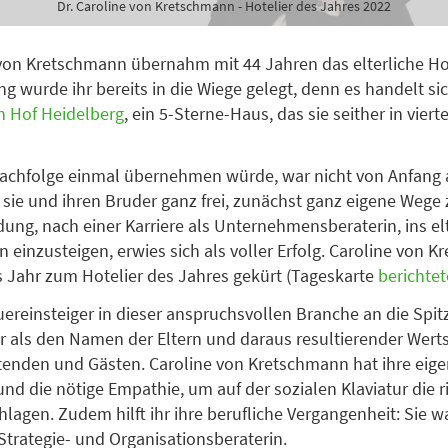
Dr. Caroline von Kretschmann - Hotelier des Jahres 2022
 von Kretschmann übernahm mit 44 Jahren das elterliche Hot
g wurde ihr bereits in die Wiege gelegt, denn es handelt s
n Hof Heidelberg
, ein 5-Sterne-Haus, das sie seither in vier
Nachfolge einmal übernehmen würde, war nicht von Anfang a
n sie und ihren Bruder ganz frei, zunächst ganz eigene Wege
dung, nach einer Karriere als Unternehmensberaterin, ins el
einzusteigen, erwies sich als voller Erfolg. Caroline von 
 Jahr zum Hotelier des Jahres gekürt (Tageskarte
berichtet
uereinsteiger in dieser anspruchsvollen Branche an die Spitz
 als den Namen der Eltern und daraus resultierender Wert
tenden und Gästen. Caroline von Kretschmann hat ihre eig
und die nötige Empathie, um auf der sozialen Klaviatur die r
lagen. Zudem hilft ihr ihre berufliche Vergangenheit: Sie w
 Strategie- und Organisationsberaterin.