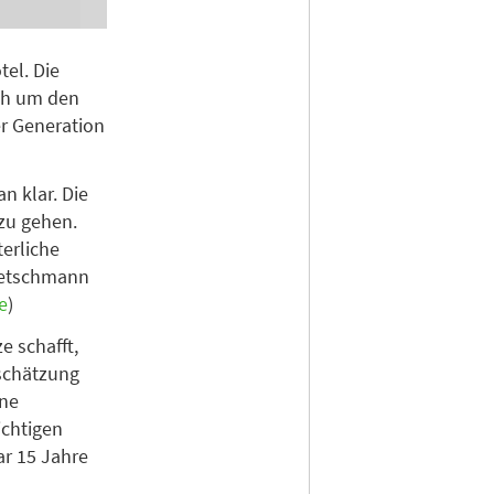
el. Die
ich um den
ter Generation
n klar. Die
 zu gehen.
terliche
Kretschmann
e
)
e schafft,
schätzung
ene
ichtigen
ar 15 Jahre