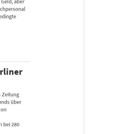
 Geld, aber
Fachpersonal
edingte
rliner
 Zeitung
onds über
lon
h bei 280