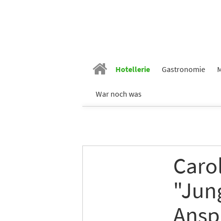
Hotellerie
Gastronomie
M
War noch was
Caro
"Jun
Ansp