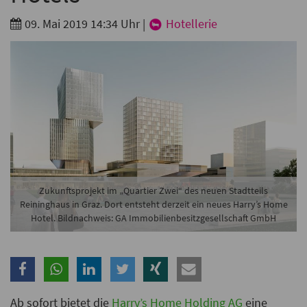
Branche
09. Mai 2019 14:34 Uhr
|
Hotellerie
Ich möchte folgende Newsletter erhalten
Tageskarte-Newsletter (gegen 8.30 Uhr)
Ich habe die
Datenschutzerklärung
zur Kenntnis
genommen.
Anmelden
Danke, heute nicht
Zukunftsprojekt im „Quartier Zwei“ des neuen Stadtteils
Reininghaus in Graz. Dort entsteht derzeit ein neues Harry’s Home
Hotel. Bildnachweis: GA Immobilienbesitzgesellschaft GmbH
Ab sofort bietet die
Harry’s Home Holding AG
eine