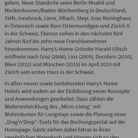
geben. Neue Standorte seien Berlin Moabit und
Meckenbeuren/Baden-Württemberg in Deutschland,
Telfs, Innsbruck, Lienz, Villach, Steyr, Graz Reininghaus
in Österreich sowie Bern Ostermundigen und Zürich II
in der Schweiz. Ebenso sollen in den nächsten fünf
Jahren fünf bis zehn neue Franchisenehmer
hinzukommen. Harry’s-Home-Gründer Harald Ultsch
eröffnete nach Graz (2006), Linz (2009), Dornbirn (2010),
Wien (2012) und München (2015) im April 2019 mit
Zürich sein erstes Haus in der Schweiz.
In allen neuen sowie bestehenden Harry’s Home
Hotels wird zudem an der Einführung neuer Konzepte
und Anwendungen gearbeitet. Dazu zählen die
Weiterentwicklung des „Micro-Living“ mit
Wohnräumen für Longstays sowie die Planung eines
„Drag’n‘Drop“-Tools für das Buchungsportal auf der
Homepage. Gäste ziehen dabei Extras in ihren
persönlichen Warenkorb und können sich so den