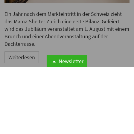
Ein Jahr nach dem Markteintritt in der Schweiz zieht
das Mama Shelter Zurich eine erste Bilanz. Gefeiert
wird das Jubiläum veranstaltet am 1. August mit einem
Brunch und einer Abendveranstaltung auf der
Dachterrasse.
Weiterlesen
Newsletter
Swissôtel kürt Peet Dullaert
zum ersten Preisträger der
Accor New Crafts Awards