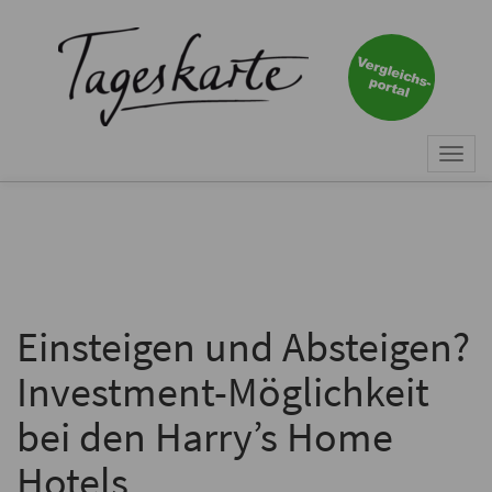
×
Keine Nachricht mehr
verpassen!
Jetzt zum Tageskarte-Newsletter
Togg
anmelden.
navi
Vorname
Nachname
Einsteigen und Absteigen?
Investment-Möglichkeit
E-Mail
*
bei den Harry’s Home
Hotels