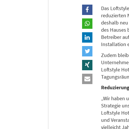
Das Loftstyle
reduzierten
deshalb neu 
des Hauses 
Betreiber au
Installation
Zudem bleib
Unternehmen 
Loftstyle Ho
Tagungsräume
Reduzierung
„Wir haben u
Strategie un
Loftstyle Ho
und Veransta
vielleicht Ja