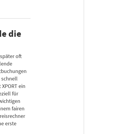
e die
später oft
hlende
ktbuchungen
 schnell
t XPORT ein
ziell für
wichtigen
inem fairen
Preisrechner
ne erste