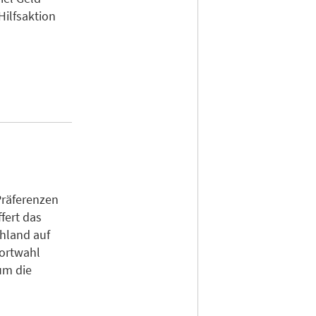
Hilfsaktion
Präferenzen
fert das
chland auf
dortwahl
um die