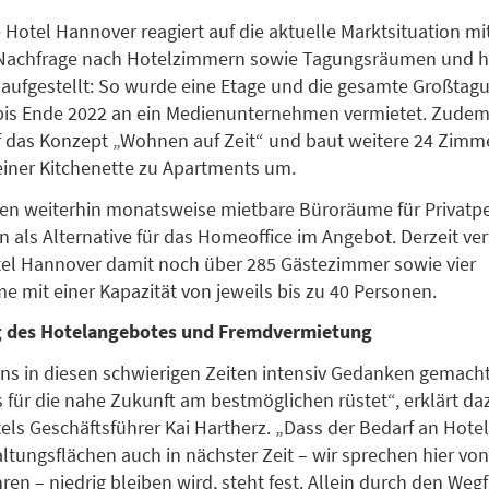
 Hotel Hannover reagiert auf die aktuelle Marktsituation mit
 Nachfrage nach Hotelzimmern sowie Tagungsräumen und ha
aufgestellt: So wurde eine Etage und die gesamte Großtag
bis Ende 2022 an ein Medienunternehmen vermietet. Zudem 
f das Konzept „Wohnen auf Zeit“ und baut weitere 24 Zimm
 einer Kitchenette zu Apartments um.
en weiterhin monatsweise mietbare Büroräume für Privatp
als Alternative für das Homeoffice im Angebot. Derzeit ver
tel Hannover damit noch über 285 Gästezimmer sowie vier
 mit einer Kapazität von jeweils bis zu 40 Personen.
 des Hotelangebotes und Fremdvermietung
ns in diesen schwierigen Zeiten intensiv Gedanken gemach
s für die nahe Zukunft am bestmöglichen rüstet“, erklärt da
tels Geschäftsführer Kai Hartherz. „Dass der Bedarf an Hot
ltungsflächen auch in nächster Zeit – wir sprechen hier vo
hren – niedrig bleiben wird, steht fest. Allein durch den Wegf