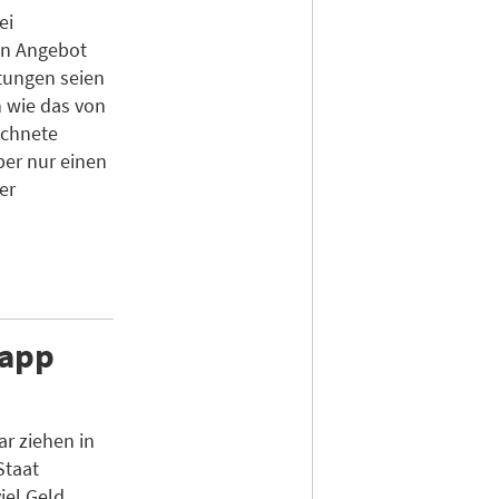
ei
in Angebot
tungen seien
 wie das von
ichnete
ber nur einen
er
napp
r ziehen in
Staat
iel Geld