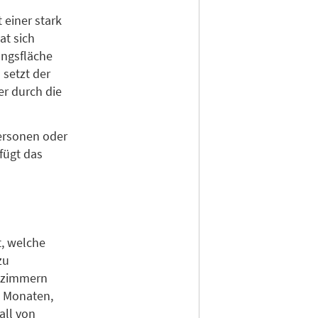
 einer stark
t sich
ungsfläche
setzt der
er durch die
ersonen oder
fügt das
t, welche
zu
elzimmern
n Monaten,
all von