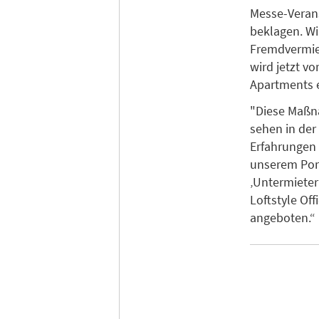
Messe-Verans
beklagen. Wi
Fremdvermie
wird jetzt v
Apartments e
"Diese Maßna
sehen in der
Erfahrungen 
unserem Por
‚Untermieter
Loftstyle Of
angeboten.“