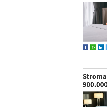
Stromau
900.00