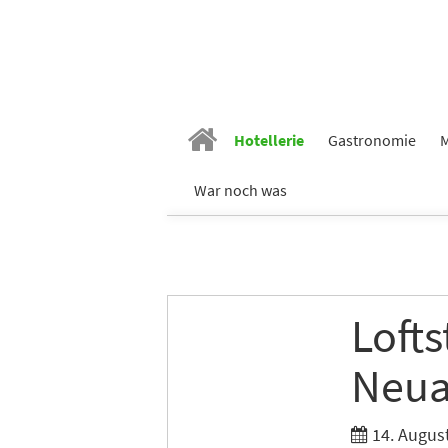
Hotellerie
Gastronomie
M
War noch was
Loft
Neua
14. Augus