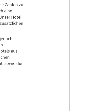
he Zahlen zu
ch eine
Unser Hotel
 zusätzlichen
 jedoch
en
otels aus
ichen
t‘ sowie die
n