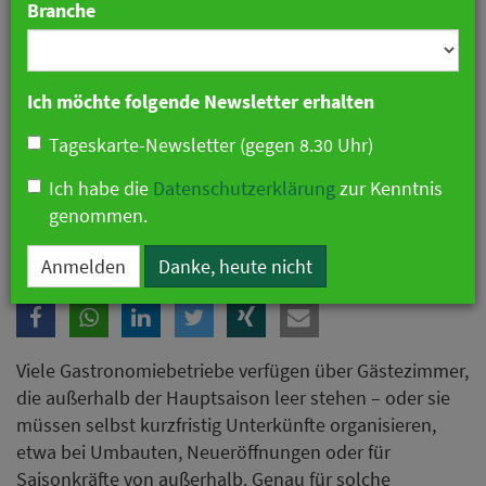
Branche
Ich möchte folgende Newsletter erhalten
Tageskarte-Newsletter (gegen 8.30 Uhr)
Ich habe die
Datenschutzerklärung
zur Kenntnis
genommen.
Anmelden
Danke, heute nicht
Viele Gastronomiebetriebe verfügen über Gästezimmer,
die außerhalb der Hauptsaison leer stehen – oder sie
müssen selbst kurzfristig Unterkünfte organisieren,
etwa bei Umbauten, Neueröffnungen oder für
Saisonkräfte von außerhalb. Genau für solche