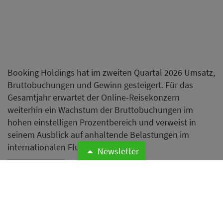
Booking Holdings hat im zweiten Quartal 2026 Umsatz,
Bruttobuchungen und Gewinn gesteigert. Für das
Gesamtjahr erwartet der Online-Reisekonzern
weiterhin ein Wachstum der Bruttobuchungen im
hohen einstelligen Prozentbereich und verweist in
seinem Ausblick auf anhaltende Belastungen im
internationalen Flugverkehr.
Newsletter
Weiterlesen
Airbnb erweitert Hotelangebot