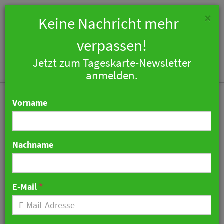
×
Keine Nachricht mehr
verpassen!
Jetzt zum Tageskarte-Newsletter
Togg
anmelden.
navi
Vorname
Nachname
MonteurzimmerGuru: Die
Online-Plattform für
E-Mail
*
Monteurzimmer
03. Juli 2025 15:15 Uhr
|
Hotellerie