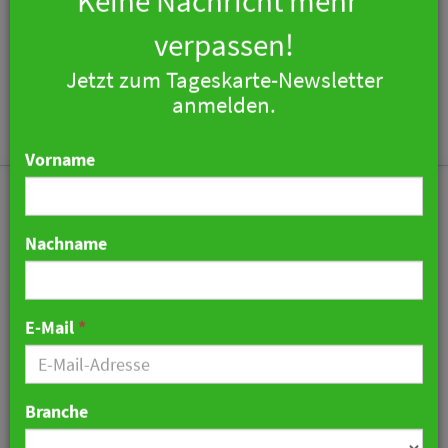
×
Keine Nachricht mehr
verpassen!
Jetzt zum Tageskarte-Newsletter
Togg
anmelden.
navi
Vorname
Nachname
Yotelpad eröffnet in der
Schweiz
E-Mail
*
06. März 2019 13:05 Uhr
|
Hotellerie