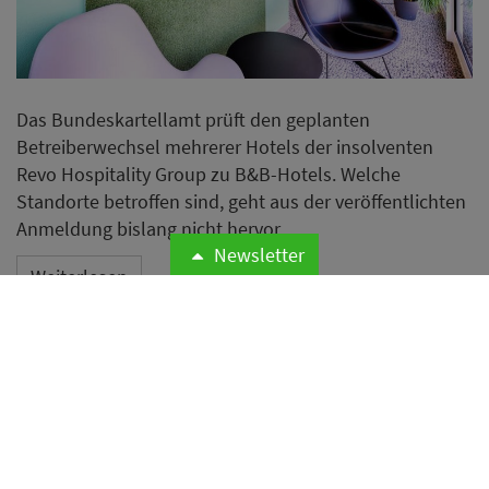
Das Bundeskartellamt prüft den geplanten
Betreiberwechsel mehrerer Hotels der insolventen
Revo Hospitality Group zu B&B-Hotels. Welche
Standorte betroffen sind, geht aus der veröffentlichten
Anmeldung bislang nicht hervor.
Newsletter
Weiterlesen
Hilton bleibt wertvollste
Hotelmarke der Welt